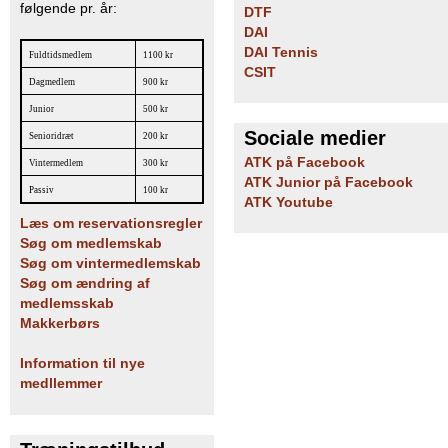
følgende pr. år:
DTF
DAI
DAI Tennis
Fuldtidsmedlem
1100 kr
CSIT
Dagmedlem
900 kr
Junior
500 kr
Sociale medier
Senioridræt
200 kr
ATK på Facebook
Vintermedlem
300 kr
ATK Junior på Facebook
Passiv
100 kr
ATK Youtube
Læs om reservationsregler
Søg om medlemskab
Søg om vintermedlemskab
Søg om ændring af
medlemsskab
Makkerbørs
Information til nye
medllemmer