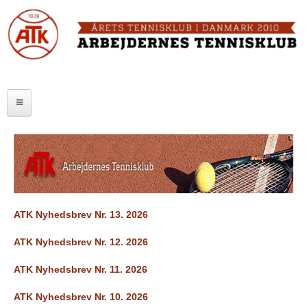
Skip
to
FORSIDE
main
content
OM ATK
A
ATK HALLEN
r
ELITE
b
SENIOR
e
JUNIOR
j
MOTIONISTER
d
ATK Nyhedsbrev Nr. 13. 2026
TURNERINGER
e
ATK Nyhedsbrev Nr. 12. 2026
r
RANGLISTER
ATK Nyhedsbrev Nr. 11. 2026
n
ATK Nyhedsbrev Nr. 10. 2026
MAKKERBØRS