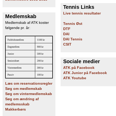
Tennis Links
Live tennis resultater
Medlemskab
Medlemskab af ATK koster
Tennis Øst
følgende pr. år:
DTF
DAI
DAI Tennis
Fuldtidsmedlem
1100 kr
CSIT
Dagmedlem
900 kr
Junior
500 kr
Sociale medier
Senioridræt
200 kr
ATK på Facebook
Vintermedlem
300 kr
ATK Junior på Facebook
Passiv
100 kr
ATK Youtube
Læs om reservationsregler
Søg om medlemskab
Søg om vintermedlemskab
Søg om ændring af
medlemsskab
Makkerbørs