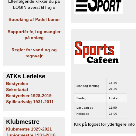
Efterfølgende klikker du på
b
LOGIN øverst til højre
Boooking af Padel baner
Rapportér fejl og mangler
på anlæg
Regler for vanding og
regnvejr
ATKs Ledelse
16:30-
Bestyrelse
Mandag-torsdag
21:30
Sekretariat
Bestyrelser 1928-2019
Fredag
Lukket
Spilleudvalg 1931-2011
Lør-, søn og
11:00-
helligdag
16:00
Klubmestre
Klik på logoet for yderligere info
Klubmestre 1929-2021
Juniormestre 1931-2018