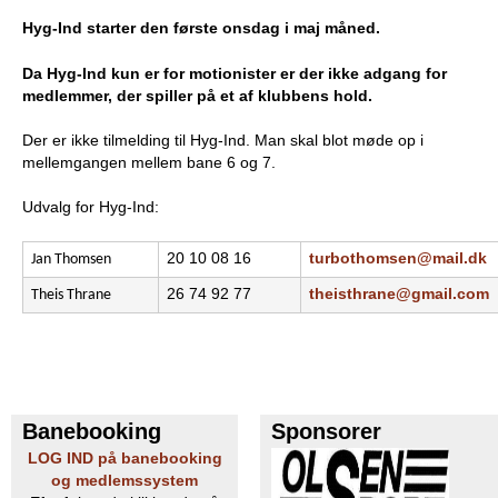
e
Hyg-Ind starter den første onsdag i maj måned.
PADEL I ATK
s
Da Hyg-Ind kun er for motionister er der ikke adgang for
medlemmer, der spiller på et af klubbens hold.
T
Der er ikke tilmelding til Hyg-Ind. Man skal blot møde op i
e
mellemgangen mellem bane 6 og 7.
n
Udvalg for Hyg-Ind:
n
20 10 08 16
turbothomsen@mail.dk
Jan Thomsen
i
26 74 92 77
theisthrane@gmail.com
Theis Thrane
s
K
Banebooking
Sponsorer
l
LOG IND på banebooking
u
og medlemssystem