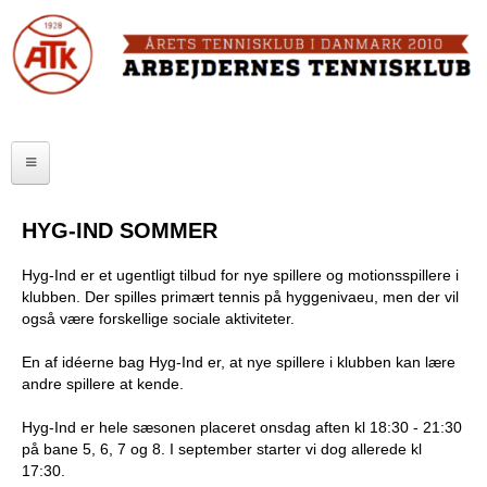
Skip
to
FORSIDE
main
content
OM ATK
A
ATK HALLEN
r
ELITE
b
HYG-IND SOMMER
SENIOR
e
Hyg-Ind er et ugentligt tilbud for nye spillere og motionsspillere i
JUNIOR
j
klubben. Der spilles primært tennis på hyggenivaeu, men der vil
også være forskellige sociale aktiviteter.
MOTIONISTER
d
En af idéerne bag Hyg-Ind er, at nye spillere i klubben kan lære
TURNERINGER
e
andre spillere at kende.
r
RANGLISTER
Hyg-Ind er hele sæsonen placeret onsdag aften kl 18:30 - 21:30
på bane 5, 6, 7 og 8. I september starter vi dog allerede kl
n
17:30.
MAKKERBØRS