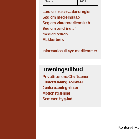
Passiv
100 kr
Læs om reservationsregler
Søg om medlemskab
Søg om vintermedlemskab
Søg om ændring af
medlemsskab
Makkerbørs
Information til nye medllemmer
Træningstilbud
Privattrænere/Cheftræner
Juniortræning sommer
Juniortræning vinter
Motionstræning
Sommer Hyg-Ind
Kontortid
Ma