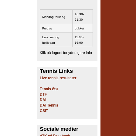
16:30-
Mandag-torsdag
21:30
Fredag
Lukket
Lør-, søn og
11:00-
helligdag
16:00
Klik på logoet for yderligere info
Tennis Links
Live tennis resultater
Tennis Øst
DTF
DAI
DAI Tennis
CSIT
Sociale medier