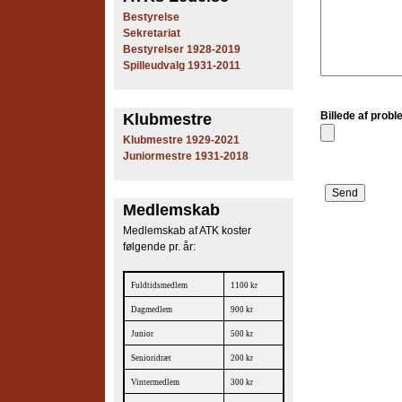
e
Bestyrelse
Sekretariat
s
Bestyrelser 1928-2019
Spilleudvalg 1931-2011
T
e
Billede af prob
Klubmestre
Klubmestre 1929-2021
n
Juniormestre 1931-2018
n
Medlemskab
i
Medlemskab af ATK koster
s
følgende pr. år:
K
Fuldtidsmedlem
1100 kr
l
Dagmedlem
900 kr
Junior
500 kr
u
Senioridræt
200 kr
b
Vintermedlem
300 kr