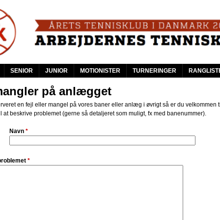
Skip
to
main
content
SENIOR
JUNIOR
MOTIONISTER
TURNERINGER
RANGLIST
mangler på anlægget
veret en fejl eller mangel på vores baner eller anlæg i øvrigt så er du velkommen ti
il at beskrive problemet (gerne så detaljeret som muligt, fx med banenummer).
Navn
*
 problemet
*