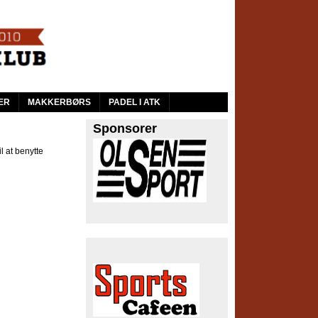
ER
MAKKERBØRS
PADEL I ATK
Sponsorer
l at benytte