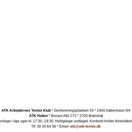
ATK Arbejdernes Tennis Klub
* Genforeningspladsen 54 * 2400 København NV
ATK Hallen
* Borups Allé 273 * 2700 Brønshøj
ndage i lige uger kl. 17:30 -18:30. Helligdage undtaget.
Kontoret holder ferielukket
Tlf: 38 34 64 38 * Email:
atk@atk-tennis.dk