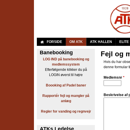
A
FORSIDE
OM ATK
ATK HALLEN
ELITE
r
Banebooking
Fejl og 
LOG IND på banebooking og
b
Hvis du har obser
medlemssystem
denne formular t
Efterfølgende klikker du på
e
LOGIN øverst til højre
Medlemsnr
*
j
Boooking af Padel baner
d
Beskrivelse af
Rapportér fejl og mangler på
anlæg
e
Regler for vanding og regnvejr
r
n
ATKs Ledelse