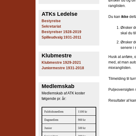
Ønsker du og din
e
ranglisten.
ATKs Ledelse
s
Du kan
ikke
delt
Bestyrelse
Sekretariat
T
Ønsker du
Bestyrelser 1928-2019
skal du t
Spilleudvalg 1931-2011
e
Ønsker du
senere i 
n
Klubmestre
Husk at anføre, 
n
med, at man auto
Klubmestre 1929-2021
mixranglisten.
Juniormestre 1931-2018
i
Tilmelding til t
s
Medlemskab
Puljeoversigten 
K
Medlemskab af ATK koster
følgende pr. år:
Resultater af ka
l
Fuldtidsmedlem
1100 kr
u
Dagmedlem
900 kr
b
Junior
500 kr