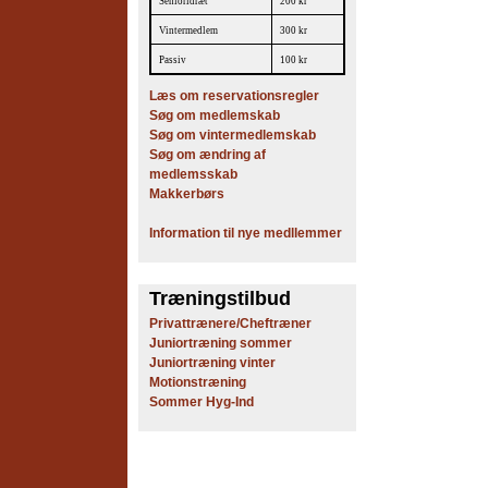
Senioridræt
200 kr
Vintermedlem
300 kr
Passiv
100 kr
Læs om reservationsregler
Søg om medlemskab
Søg om vintermedlemskab
Søg om ændring af
medlemsskab
Makkerbørs
Information til nye medllemmer
Træningstilbud
Privattrænere/Cheftræner
Juniortræning sommer
Juniortræning vinter
Motionstræning
Sommer Hyg-Ind