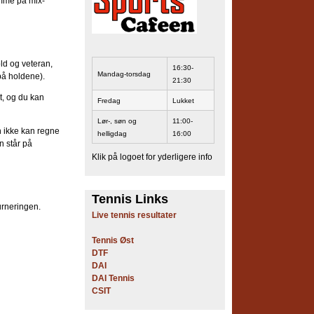
omme på mix-
ld og veteran,
16:30-
Mandag-torsdag
på holdene).
21:30
t, og du kan
Fredag
Lukket
Lør-, søn og
11:00-
n ikke kan regne
helligdag
16:00
n står på
Klik på logoet for yderligere info
Tennis Links
urneringen.
Live tennis resultater
Tennis Øst
DTF
DAI
DAI Tennis
CSIT