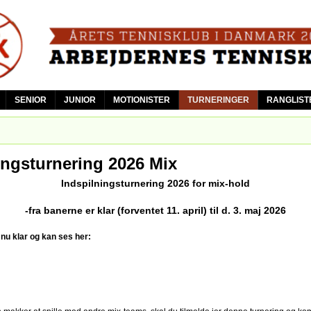
Skip
to
main
content
SENIOR
JUNIOR
MOTIONISTER
TURNERINGER
RANGLIST
ingsturnering 2026 Mix
Indspilningsturnering 2026 for mix-hold
-fra banerne er klar (forventet 11. april) til d. 3. maj 2026
 nu klar og kan ses her: