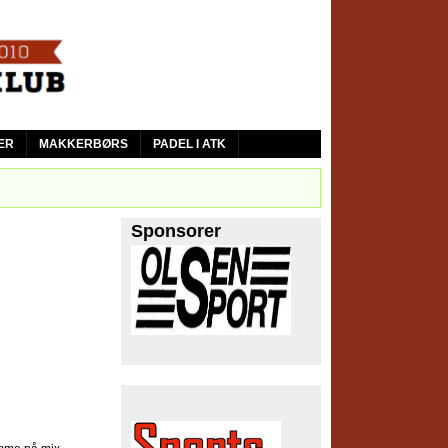
ER
MAKKERBØRS
PADEL I ATK
Sponsorer