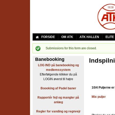
A
FORSIDE
OM ATK
ATK HALLEN
ELITE
r
Submissions for this form are closed.
Status
b
Banebooking
Indspiln
message
e
LOG IND på banebooking og
medlemssystem
j
Efterfølgende klikker du på
LOGIN øverst til højre
d
10/4 Puljerne er
Boooking af Padel baner
e
Mix puljer
Rapportér fejl og mangler på
r
anlæg
n
Regler for vanding og regnvejr