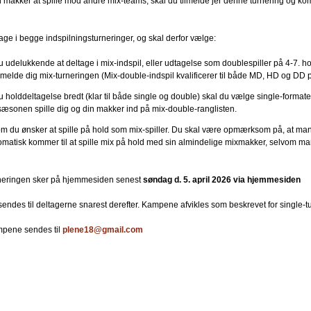
 makker at spille mod andre mix-teams, skal du tilmelde jer denne turnering og k
age i begge indspilningsturneringer, og skal derfor vælge:
 udelukkende at deltage i mix-indspil, eller udtagelse som doublespiller på 4-7. ho
ilmelde dig mix-turneringen (Mix-double-indspil kvalificerer til både MD, HD og DD 
 holddeltagelse bredt (klar til både single og double) skal du vælge single-formate
sæsonen spille dig og din makker ind på mix-double-ranglisten.
om du ønsker at spille på hold som mix-spiller. Du skal være opmærksom på, at ma
matisk kommer til at spille mix på hold med sin almindelige mixmakker, selvom ma
urneringen sker på hjemmesiden senest
søndag d. 5. april 2026 via hjemmesiden
sendes til deltagerne snarest derefter. Kampene afvikles som beskrevet for single-t
mpene sendes til
plene18@gmail.com