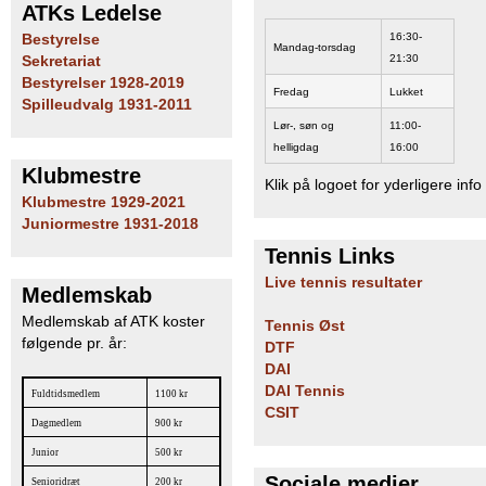
ATKs Ledelse
16:30-
Bestyrelse
Mandag-torsdag
21:30
Sekretariat
Bestyrelser 1928-2019
Fredag
Lukket
Spilleudvalg 1931-2011
Lør-, søn og
11:00-
helligdag
16:00
Klubmestre
Klik på logoet for yderligere info
Klubmestre 1929-2021
Juniormestre 1931-2018
Tennis Links
Live tennis resultater
Medlemskab
Medlemskab af ATK koster
Tennis Øst
følgende pr. år:
DTF
DAI
DAI Tennis
Fuldtidsmedlem
1100 kr
CSIT
Dagmedlem
900 kr
Junior
500 kr
Sociale medier
Senioridræt
200 kr