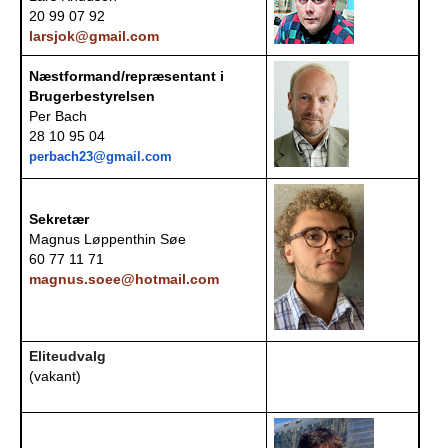
20 99 07 92
e
PADEL I ATK
larsjok@gmail.com
s
Næstformand/repræsentant i
Brugerbestyrelsen
T
Per Bach
28 10 95 04
e
perbach23@gmail.com
n
Sekretær
n
Magnus Løppenthin Søe
60 77 11 71
i
magnus.soee@hotmail.com
s
K
Eliteudvalg
(vakant)
l
u