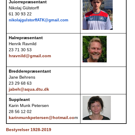
Juiorrepræsentant
b
Nikolaj Gülstorff
61 30 93 22
nikolajgulstorffATK@gmail.com
Halrepræsentant
Henrik Ravnild
23 71 30 53
hravnild@gmail.com
Bredderepræsentant
Jane Behrens
23 29 68 63
jabeh@aqua.dtu.dk
Suppleant
Karin Munk Petersen
28 56 12 02
karinmunkpetersen@hotmail.co
m
Bestyrelser 1928-2019