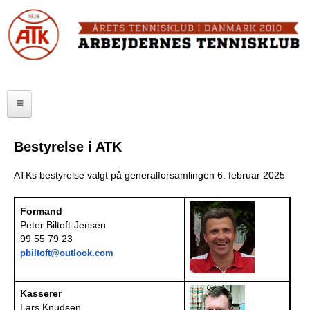
Skip
to
FORSIDE
main
content
OM ATK
A
ATK HALLEN
r
ELITE
b
Bestyrelse i ATK
SENIOR
e
ATKs bestyrelse valgt på generalforsamlingen 6. februar 2025
JUNIOR
j
Formand
MOTIONISTER
d
Peter Biltoft-Jensen
99 55 79 23
TURNERINGER
e
pbiltoft@outlook.com
r
RANGLISTER
Kasserer
n
MAKKERBØRS
Lars Knudsen