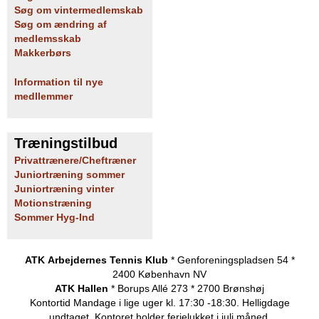
Søg om vintermedlemskab
Søg om ændring af
medlemsskab
Makkerbørs
Information til nye
medllemmer
Træningstilbud
Privattrænere/Cheftræner
Juniortræning sommer
Juniortræning vinter
Motionstræning
Sommer Hyg-Ind
ATK Arbejdernes Tennis Klub
* Genforeningspladsen 54 *
2400 København NV
ATK Hallen
* Borups Allé 273 * 2700 Brønshøj
Kontortid
Mandage i lige uger kl. 17:30 -18:30. Helligdage
undtaget.
Kontoret holder ferielukket i juli måned.