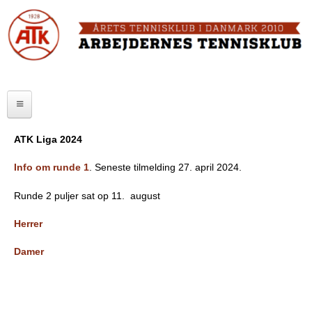
Skip
to
FORSIDE
main
content
OM ATK
A
ATK HALLEN
r
ELITE
b
ATK Liga 2024
SENIOR
e
Info om runde 1
. Seneste tilmelding 27. april 2024.
JUNIOR
j
Runde 2 puljer sat op 11. august
MOTIONISTER
d
Herrer
TURNERINGER
e
Damer
r
RANGLISTER
n
MAKKERBØRS