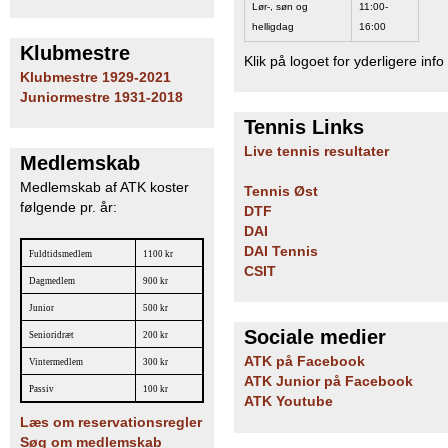
Lør-, søn og
11:00-
b
helligdag
16:00
Klubmestre
Klik på logoet for yderligere info
Klubmestre 1929-2021
Juniormestre 1931-2018
Tennis Links
Live tennis resultater
Medlemskab
Medlemskab af ATK koster
Tennis Øst
følgende pr. år:
DTF
DAI
DAI Tennis
Fuldtidsmedlem
1100 kr
CSIT
Dagmedlem
900 kr
Junior
500 kr
Sociale medier
Senioridræt
200 kr
ATK på Facebook
Vintermedlem
300 kr
ATK Junior på Facebook
Passiv
100 kr
ATK Youtube
Læs om reservationsregler
Søg om medlemskab