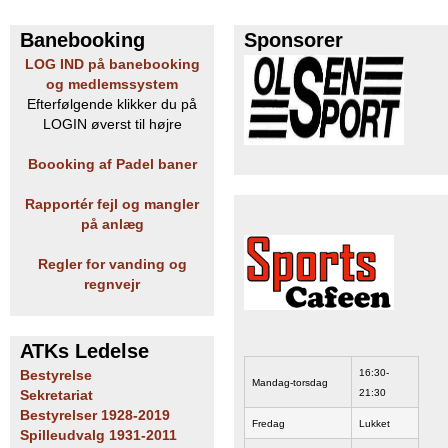
e
PADEL I ATK
Banebooking
Sponsorer
LOG IND på banebooking
s
og medlemssystem
Efterfølgende klikker du på
T
LOGIN øverst til højre
e
Boooking af Padel baner
n
Rapportér fejl og mangler
n
på anlæg
i
Regler for vanding og
regnvejr
s
K
ATKs Ledelse
16:30-
Bestyrelse
Mandag-torsdag
l
21:30
Sekretariat
Bestyrelser 1928-2019
u
Fredag
Lukket
Spilleudvalg 1931-2011