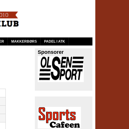
ER
MAKKERBØRS
PADEL I ATK
Sponsorer