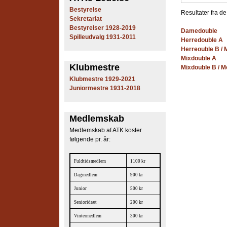
e
Bestyrelse
Resultater fra d
Sekretariat
s
Bestyrelser 1928-2019
Damedouble
Spilleudvalg 1931-2011
Herredouble A
T
Herreouble B / 
Mixdouble A
e
Klubmestre
Mixdouble B / M
Klubmestre 1929-2021
n
Juniormestre 1931-2018
n
Medlemskab
i
Medlemskab af ATK koster
s
følgende pr. år:
K
Fuldtidsmedlem
1100 kr
l
Dagmedlem
900 kr
Junior
500 kr
u
Senioridræt
200 kr
b
Vintermedlem
300 kr