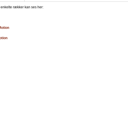
e enkelte rækker kan ses her:
Motion
otion