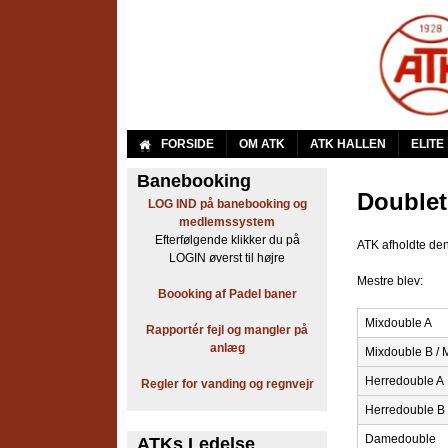
A
FORSIDE
OM ATK
ATK HALLEN
ELITE
r
Banebooking
Doublet
LOG IND på banebooking og
b
medlemssystem
Efterfølgende klikker du på
ATK afholdte de
e
LOGIN øverst til højre
Mestre blev:
j
Boooking af Padel baner
d
Mixdouble A
Rapportér fejl og mangler på
anlæg
Mixdouble B / 
e
Herredouble A
Regler for vanding og regnvejr
r
Herredouble B 
n
Damedouble
ATKs Ledelse