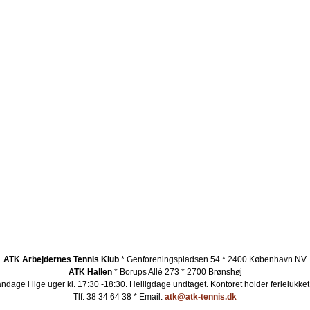
ATK Arbejdernes Tennis Klub
* Genforeningspladsen 54 * 2400 København NV
ATK Hallen
* Borups Allé 273 * 2700 Brønshøj
ndage i lige uger kl. 17:30 -18:30. Helligdage undtaget.
Kontoret holder ferielukket
Tlf: 38 34 64 38 * Email:
atk@atk-tennis.dk