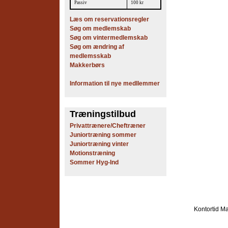
Passiv
100 kr
Læs om reservationsregler
Søg om medlemskab
Søg om vintermedlemskab
Søg om ændring af
medlemsskab
Makkerbørs
Information til nye medllemmer
Træningstilbud
Privattrænere/Cheftræner
Juniortræning sommer
Juniortræning vinter
Motionstræning
Sommer Hyg-Ind
Kontortid
Ma