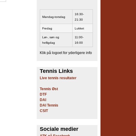
16:30-
Mandag-torsdag
21:30
Fredag
Lukket
Lør-, søn og
11:00-
helligdag
16:00
Klik på logoet for yderligere info
Tennis Links
Live tennis resultater
Tennis Øst
DTF
DAI
DAI Tennis
CSIT
Sociale medier