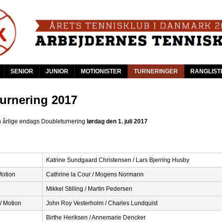
Skip
to
main
content
SENIOR
JUNIOR
MOTIONISTER
TURNERINGER
RANGLIST
urnering 2017
n årlige endags Doubleturnering
lørdag den 1. juli 2017
Katrine Sundgaard Christensen / Lars Bjerring Husby
Motion
Cathrine la Cour / Mogens Normann
Mikkel Stilling / Martin Pedersen
/ Motion
John Roy Vesterholm / Charles Lundquist
Birthe Heriksen / Annemarie Dencker