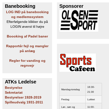
Banebooking
Sponsorer
e
PADEL I ATK
LOG IND på banebooking
s
og medlemssystem
Efterfølgende klikker du på
T
LOGIN øverst til højre
e
Boooking af Padel baner
n
Rapportér fejl og mangler
på anlæg
n
Regler for vanding og
i
regnvejr
s
ATKs Ledelse
K
16:30-
Bestyrelse
Mandag-torsdag
21:30
Sekretariat
l
Bestyrelser 1928-2019
Fredag
Lukket
Spilleudvalg 1931-2011
u
Lør-, søn og
11:00-