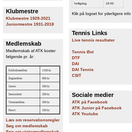
helligdag
16:00
b
Klubmestre
Klik på logoet for yderligere info
Klubmestre 1929-2021
Juniormestre 1931-2018
Tennis Links
Live tennis resultater
Medlemskab
Medlemskab af ATK koster
Tennis Øst
følgende pr. år:
DTF
DAI
DAI Tennis
Fuldtidsmedlem
1100 kr
CSIT
Dagmedlem
900 kr
Junior
500 kr
Sociale medier
Senioridræt
200 kr
ATK på Facebook
Vintermedlem
300 kr
ATK Junior på Facebook
Passiv
100 kr
ATK Youtube
Læs om reservationsregler
Søg om medlemskab
Søg om vintermedlemskab