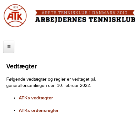
Skip
to
FORSIDE
main
content
OM ATK
A
ATK HALLEN
r
ELITE
b
Vedtægter
SENIOR
e
Følgende vedtægter og regler er vedtaget på
JUNIOR
j
generalforsamlingen den 10. februar 2022:
MOTIONISTER
d
ATKs vedtægter
TURNERINGER
e
ATKs ordensregler
r
RANGLISTER
n
MAKKERBØRS