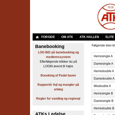
A
FORSIDE
OM ATK
ATK HALLEN
ELITE
r
Følgende blev kl
Banebooking
LOG IND på banebooking og
b
Herresingle A
medlemssystem
Efterfølgende klikker du på
Damesingle A
e
LOGIN øverst til højre
Herredouble A
j
Boooking af Padel baner
Damedouble A
d
Rapportér fejl og mangler på
Mixdouble A
anlæg
e
Herresingle B
Regler for vanding og regnvejr
r
Damesingle B
Herredouble B
n
ATKs Ledelse