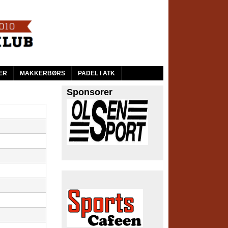
ER
MAKKERBØRS
PADEL I ATK
Sponsorer