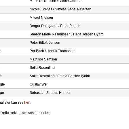
Mette Kit Nielsen / Nicole Cordes
Nicole Cordes / Nikolas Vedel Petersen
Mikael Nielsen
Bergur Dalsgaard / Peter Paluch
Sharon Marie Rasmussen / Hans Jørgen Dybro
Peter Biltoft-Jensen
e
Per Bach / Henrik Thomasen
e
Mathilde Samson
e
Sofie Rosenlind
e
Sofie Rosenlind / Emma Balslev Tybirk
gle
Gustav Weil
nge
Sebastian Strauss Hansen
inalister kan ses
her
.
enkelte rækker kan ses herunder: