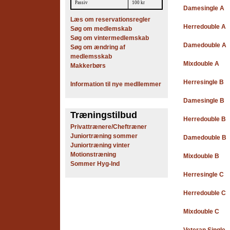
Passiv
100 kr
Damesingle A
Læs om reservationsregler
Herredouble A
Søg om medlemskab
Søg om vintermedlemskab
Damedouble A
Søg om ændring af
medlemsskab
Mixdouble A
Makkerbørs
Herresingle B
Information til nye medllemmer
Damesingle B
Træningstilbud
Herredouble B
Privattrænere/Cheftræner
Juniortræning sommer
Damedouble B
Juniortræning vinter
Motionstræning
Mixdouble B
Sommer Hyg-Ind
Herresingle C
Herredouble C
Mixdouble C