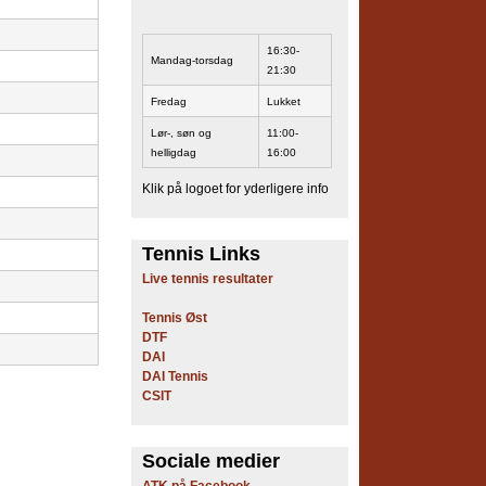
16:30-
Mandag-torsdag
21:30
Fredag
Lukket
Lør-, søn og
11:00-
helligdag
16:00
Klik på logoet for yderligere info
Tennis Links
Live tennis resultater
Tennis Øst
DTF
DAI
DAI Tennis
CSIT
Sociale medier