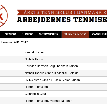
Skip
to
main
content
SENIOR
JUNIOR
MOTIONISTER
TURNERINGER
RANGLIST
ubmestre i ATK i 2012:
Kenneth Larsen
Nathali Thorius
Christian Bernsen Borg / Kenneth Larsen
Nathali Thorius / Anne Bindesbøl Trefeldt
Liv Deleuran-Skjold / Nicolai Meier-Larsen
Henrik Thomasen
Cathrine la Cour
Henrik Thomasen / Michael Duedam