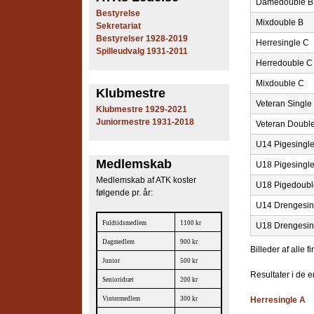
Damedouble B
e
Bestyrelse
Mixdouble B
Sekretariat
s
Bestyrelser 1928-2019
Herresingle C
Spilleudvalg 1931-2011
T
Herredouble C
Mixdouble C
e
Klubmestre
Veteran Single
Klubmestre 1929-2021
n
Juniormestre 1931-2018
Veteran Doubl
n
U14 Pigesingl
Medlemskab
i
U18 Pigesingl
Medlemskab af ATK koster
U18 Pigedoubl
s
følgende pr. år:
U14 Drengesin
K
Fuldtidsmedlem
1100 kr
U18 Drengesi
l
Dagmedlem
900 kr
Billeder af alle f
Junior
500 kr
u
Resultater i de 
Senioridræt
200 kr
b
Vintermedlem
300 kr
Herresingle A