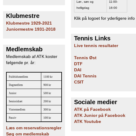
Lør-, søn og
11:00-
b
helligdag
16:00
Klubmestre
Klik på logoet for yderligere info
Klubmestre 1929-2021
Juniormestre 1931-2018
Tennis Links
Live tennis resultater
Medlemskab
Medlemskab af ATK koster
Tennis Øst
følgende pr. år:
DTF
DAI
DAI Tennis
Fuldtidsmedlem
1100 kr
CSIT
Dagmedlem
900 kr
Junior
500 kr
Sociale medier
Senioridræt
200 kr
ATK på Facebook
Vintermedlem
300 kr
ATK Junior på Facebook
Passiv
100 kr
ATK Youtube
Læs om reservationsregler
Søg om medlemskab