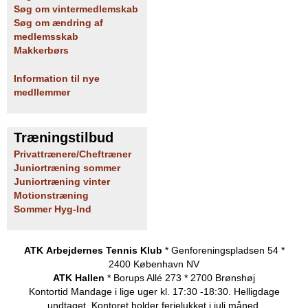
Søg om vintermedlemskab
Søg om ændring af
medlemsskab
Makkerbørs
Information til nye
medllemmer
Træningstilbud
Privattrænere/Cheftræner
Juniortræning sommer
Juniortræning vinter
Motionstræning
Sommer Hyg-Ind
ATK Arbejdernes Tennis Klub
* Genforeningspladsen 54 *
2400 København NV
ATK Hallen
* Borups Allé 273 * 2700 Brønshøj
Kontortid
Mandage i lige uger kl. 17:30 -18:30. Helligdage
undtaget.
Kontoret holder ferielukket i juli måned.