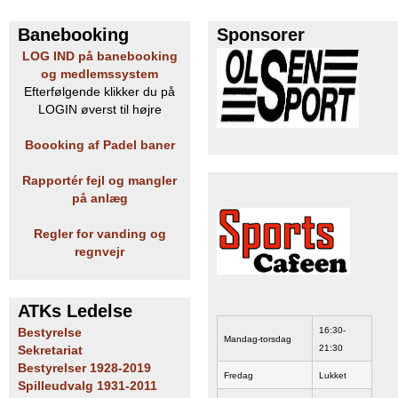
e
PADEL I ATK
Banebooking
Sponsorer
LOG IND på banebooking
s
og medlemssystem
Efterfølgende klikker du på
T
LOGIN øverst til højre
e
Boooking af Padel baner
n
Rapportér fejl og mangler
på anlæg
n
Regler for vanding og
i
regnvejr
s
K
ATKs Ledelse
16:30-
Bestyrelse
Mandag-torsdag
l
21:30
Sekretariat
Bestyrelser 1928-2019
Fredag
Lukket
u
Spilleudvalg 1931-2011