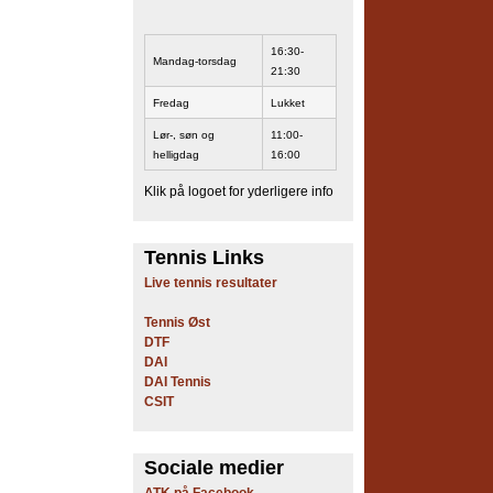
16:30-
Mandag-torsdag
21:30
Fredag
Lukket
Lør-, søn og
11:00-
helligdag
16:00
Klik på logoet for yderligere info
Tennis Links
Live tennis resultater
Tennis Øst
DTF
DAI
DAI Tennis
CSIT
Sociale medier