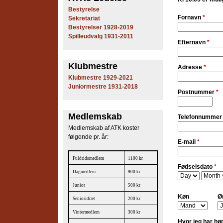
e
Bestyrelse
Fornavn
*
Sekretariat
s
Bestyrelser 1928-2019
Spilleudvalg 1931-2011
Efternavn
*
T
e
Klubmestre
Adresse
*
Klubmestre 1929-2021
n
Juniormestre 1931-2018
Postnummer
*
n
Medlemskab
i
Telefonnumme
Medlemskab af ATK koster
s
følgende pr. år:
E-mail
*
K
Fuldtidsmedlem
1100 kr
Fødselsdato
*
l
Dagmedlem
900 kr
D
M
a
o
Junior
500 kr
u
y
n
Køn
Ø
Senioridræt
200 kr
t
b
h
Vintermedlem
300 kr
Hvor jeg har hø