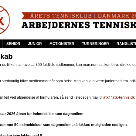
Skip
to
main
content
SENIOR
JUNIOR
MOTIONISTER
TURNERINGER
RANGLIST
kab
r os til kun at have ca 700 fuldtidsmedlemmer, kan man normalt kun blive direkte o
m sædvanlig blive medlemmer når som helst. Man kan kun være juniormedlem indtil
n fejl ved afsendelse af formularen, så send i stedet en mail til
atk@atk-tennis.dk
ebruar 2026 åbnet for indmeldelse som dagmedlem.
r kommet 50 indmeldelser som dagmedlem, så lukkes muligheden ned igen.
gheden igen lukket ned !!