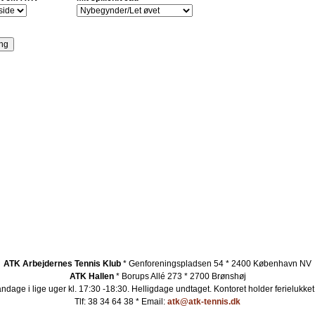
ATK Arbejdernes Tennis Klub
* Genforeningspladsen 54 * 2400 København NV
ATK Hallen
* Borups Allé 273 * 2700 Brønshøj
ndage i lige uger kl. 17:30 -18:30. Helligdage undtaget.
Kontoret holder ferielukket
Tlf: 38 34 64 38 * Email:
atk@atk-tennis.dk