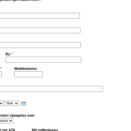
By
*
r
*
Mobilnummer
Y
e
a
nsker optagelse som
r
rt om ATK
Mit spilleniveau