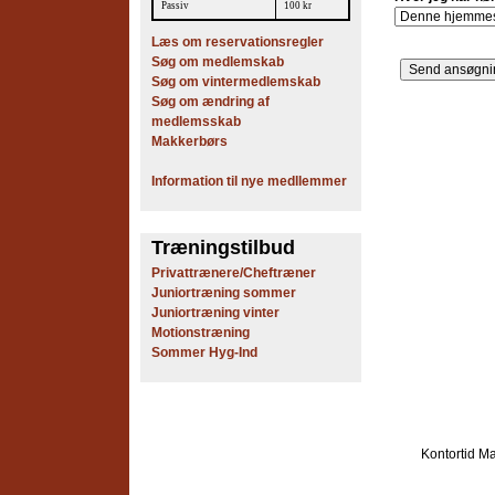
Passiv
100 kr
Læs om reservationsregler
Søg om medlemskab
Søg om vintermedlemskab
Søg om ændring af
medlemsskab
Makkerbørs
Information til nye medllemmer
Træningstilbud
Privattrænere/Cheftræner
Juniortræning sommer
Juniortræning vinter
Motionstræning
Sommer Hyg-Ind
Kontortid
Ma