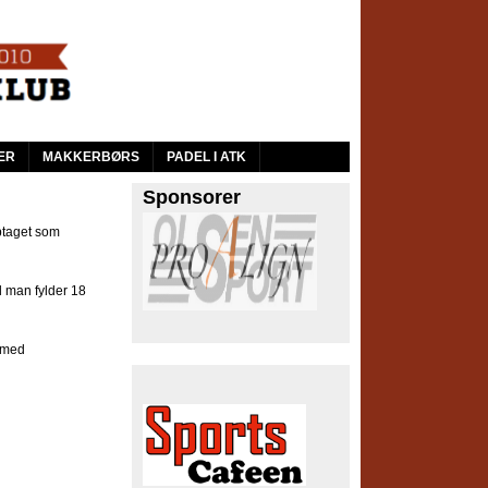
ER
MAKKERBØRS
PADEL I ATK
Sponsorer
ptaget som
 man fylder 18
med