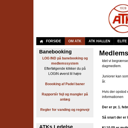
A
FORSIDE
OM ATK
ATK HALLEN
ELITE
r
Banebooking
Medlems
LOG IND på banebooking og
b
Idet vi begrænse
medlemssystem
dagmedlem.
Efterfølgende klikker du på
e
LOGIN øverst til højre
Juniorer kan so
j
år.
Boooking af Padel baner
d
Hvis der opstod e
Rapportér fejl og mangler på
informationen
anlæg
e
Der er pr. 1. f
Regler for vanding og regnvejr
r
Så snart der e
n
ATKs Ledelse
Kl 10.05 er muli