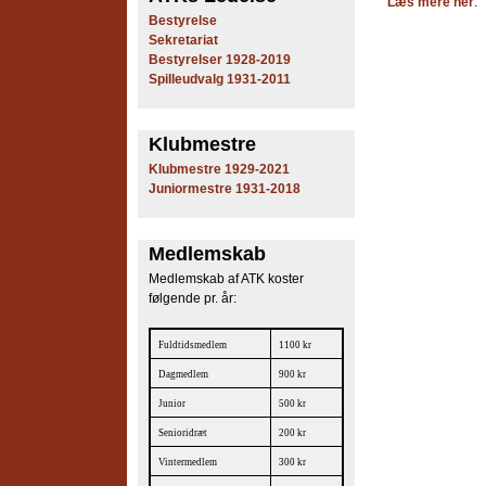
Læs mere her
.
e
Bestyrelse
Sekretariat
s
Bestyrelser 1928-2019
Spilleudvalg 1931-2011
T
e
Klubmestre
Klubmestre 1929-2021
n
Juniormestre 1931-2018
n
Medlemskab
i
Medlemskab af ATK koster
s
følgende pr. år:
K
Fuldtidsmedlem
1100 kr
l
Dagmedlem
900 kr
Junior
500 kr
u
Senioridræt
200 kr
b
Vintermedlem
300 kr