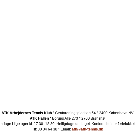
ATK Arbejdernes Tennis Klub
* Genforeningspladsen 54 * 2400 København NV
ATK Hallen
* Borups Allé 273 * 2700 Brønshøj
ndage i lige uger kl. 17:30 -18:30. Helligdage undtaget.
Kontoret holder ferielukket
Tlf: 38 34 64 38 * Email:
atk@atk-tennis.dk