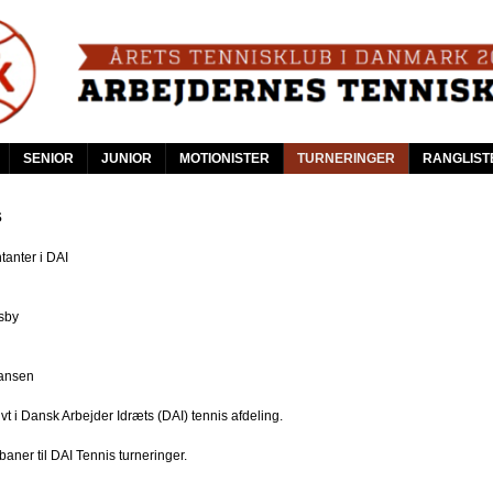
Skip
to
main
content
SENIOR
JUNIOR
MOTIONISTER
TURNERINGER
RANGLIST
s
anter i DAI
sby
ansen
vt i Dansk Arbejder Idræts (DAI) tennis afdeling.
aner til DAI Tennis turneringer.