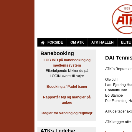
A
FORSIDE
OM ATK
ATK HALLEN
ELITE
r
Banebooking
DAI Tenni
LOG IND på banebooking og
b
medlemssystem
ATK´s Repræsent
Efterfølgende klikker du på
e
LOGIN øverst til højre
Ole Juhl
j
Lars Bjerring Hu
Boooking af Padel baner
Charlotte Bak
d
Bo Stampe
Rapportér fejl og mangler på
Per Flemming H
anlæg
e
ATK deltager akti
Regler for vanding og regnvejr
r
ATK lægger ofte b
n
ATKs Ledelse