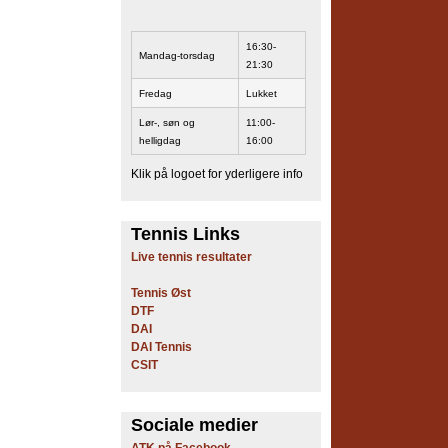
16:30-
Mandag-torsdag
21:30
Fredag
Lukket
Lør-, søn og
11:00-
helligdag
16:00
Klik på logoet for yderligere info
Tennis Links
Live tennis resultater
Tennis Øst
DTF
DAI
DAI Tennis
CSIT
Sociale medier