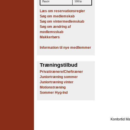
Passiv
100 kr
Læs om reservationsregler
Søg om medlemskab
Søg om vintermedlemskab
Søg om ændring af
medlemsskab
Makkerbørs
Information til nye medllemmer
Træningstilbud
Privattrænere/Cheftræner
Juniortræning sommer
Juniortræning vinter
Motionstræning
Sommer Hyg-Ind
Kontortid
Ma