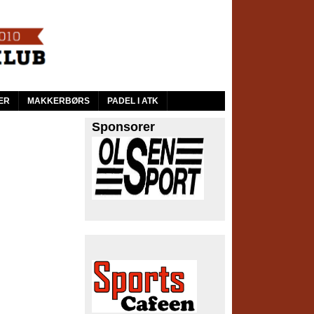
ER
MAKKERBØRS
PADEL I ATK
Sponsorer