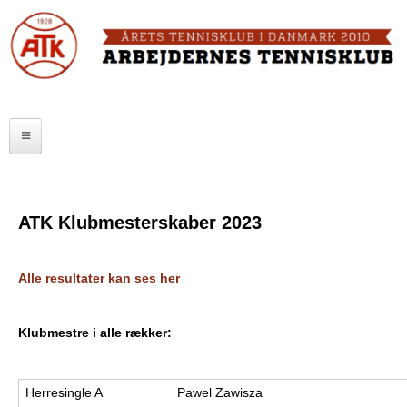
Skip
to
FORSIDE
main
content
OM ATK
A
ATK HALLEN
r
ELITE
b
SENIOR
e
ATK Klubmesterskaber 2023
JUNIOR
j
Alle resultater kan ses her
MOTIONISTER
d
TURNERINGER
e
Klubmestre i alle rækker:
r
RANGLISTER
n
Herresingle A
Pawel Zawisza
MAKKERBØRS