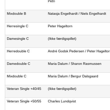
Petri
b
Mixdouble B
Natasja Engelhardt / Niels Engelhardt
Herresingle C
Peter Hageltorn
Damesingle C
(Ikke færdigspillet)
Herredouble C
André Godsk Pedersen / Peter Hagelto
Damedouble C
Maria Dalum / Sharon Rasmussen
Mixdouble C
Maria Dalum / Bergur Dalsgaard
Veteran Single +40/45
(Ikke færdigspillet)
Veteran Single +50/55
Charles Lundqvist