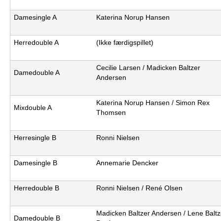
e
PADEL I ATK
Damesingle A
Katerina Norup Hansen
s
Herredouble A
(Ikke færdigspillet)
T
Cecilie Larsen / Madicken Baltzer
e
Damedouble A
Andersen
n
Katerina Norup Hansen / Simon Rex
Mixdouble A
n
Thomsen
i
Herresingle B
Ronni Nielsen
s
Damesingle B
Annemarie Dencker
K
Herredouble B
Ronni Nielsen / René Olsen
l
u
Madicken Baltzer Andersen / Lene Baltz
Damedouble B