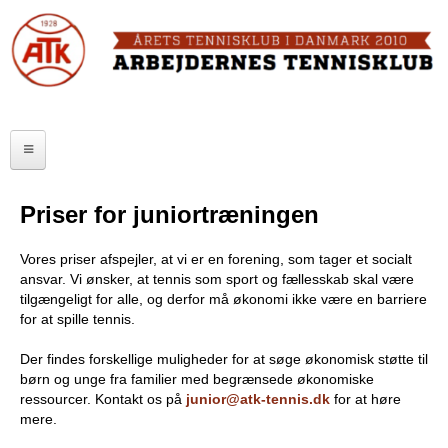
Skip
to
FORSIDE
main
content
OM ATK
A
ATK HALLEN
r
ELITE
b
Priser for juniortræningen
SENIOR
e
Vores priser afspejler, at vi er en forening, som tager et socialt
JUNIOR
j
ansvar. Vi ønsker, at tennis som sport og fællesskab skal være
tilgængeligt for alle, og derfor må økonomi ikke være en barriere
MOTIONISTER
d
for at spille tennis.
TURNERINGER
e
Der findes forskellige muligheder for at søge økonomisk støtte til
børn og unge fra familier med begrænsede økonomiske
r
RANGLISTER
ressourcer. Kontakt os på
junior@atk-tennis.dk
for at høre
mere.
n
MAKKERBØRS