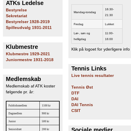
ATKs Ledelse
16:30-
Bestyrelse
Mandag-torsdag
21:30
Sekretariat
Bestyrelser 1928-2019
Fredag
Lukket
Spilleudvalg 1931-2011
Lør-, søn og
11:00-
helligdag
16:00
Klubmestre
Klik på logoet for yderligere info
Klubmestre 1929-2021
Juniormestre 1931-2018
Tennis Links
Live tennis resultater
Medlemskab
Medlemskab af ATK koster
Tennis Øst
følgende pr. år:
DTF
DAI
DAI Tennis
Fuldtidsmedlem
1100 kr
CSIT
Dagmedlem
900 kr
Junior
500 kr
Sociale medier
Senioridræt
200 kr