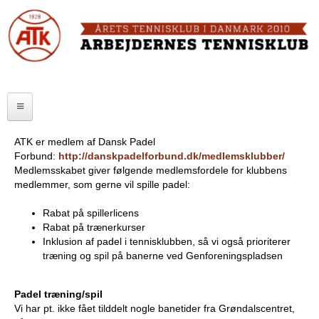
Skip
to
FORSIDE
main
content
OM ATK
A
ATK HALLEN
r
ELITE
b
ATK er medlem af Dansk Padel
Forbund:
http://danskpadelforbund.dk/medlemsklubber/
SENIOR
e
Medlemsskabet giver følgende medlemsfordele for klubbens
medlemmer, som gerne vil spille padel:
JUNIOR
j
Rabat på spillerlicens
MOTIONISTER
d
Rabat på trænerkurser
Inklusion af padel i tennisklubben, så vi også prioriterer
TURNERINGER
e
træning og spil på banerne ved Genforeningspladsen
r
RANGLISTER
Padel træning/spil
n
Vi har pt. ikke fået tilddelt nogle banetider fra Grøndalscentret,
MAKKERBØRS