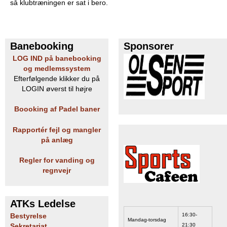
så klubtræningen er sat i bero.
e
PADEL I ATK
s
Banebooking
Sponsorer
T
LOG IND på banebooking
og medlemssystem
e
Efterfølgende klikker du på
LOGIN øverst til højre
n
Boooking af Padel baner
n
Rapportér fejl og mangler
i
på anlæg
s
Regler for vanding og
regnvejr
K
l
ATKs Ledelse
u
16:30-
Bestyrelse
Mandag-torsdag
21:30
Sekretariat