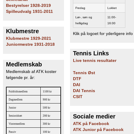
b
Bestyrelser 1928-2019
Fredag
Lukket
Spilleudvalg 1931-2011
Lør-, søn og
11:00-
helligdag
16:00
Klubmestre
Klik på logoet for yderligere info
Klubmestre 1929-2021
Juniormestre 1931-2018
Tennis Links
Live tennis resultater
Medlemskab
Medlemskab af ATK koster
Tennis Øst
følgende pr. år:
DTF
DAI
DAI Tennis
Fuldtidsmedlem
1100 kr
CSIT
Dagmedlem
900 kr
Junior
500 kr
Sociale medier
Senioridræt
200 kr
ATK på Facebook
Vintermedlem
300 kr
ATK Junior på Facebook
Passiv
100 kr