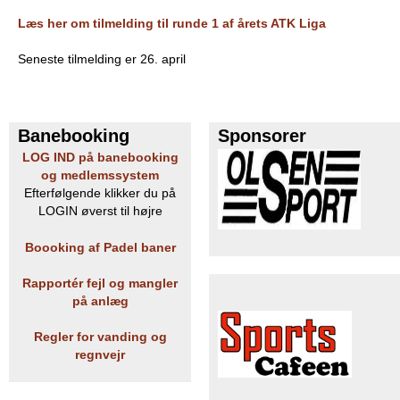
e
Læs her om tilmelding til runde 1 af årets ATK Liga
PADEL I ATK
s
Seneste tilmelding er 26. april
T
e
Banebooking
Sponsorer
LOG IND på banebooking
n
og medlemssystem
Efterfølgende klikker du på
n
LOGIN øverst til højre
i
Boooking af Padel baner
s
Rapportér fejl og mangler
på anlæg
K
Regler for vanding og
l
regnvejr
u