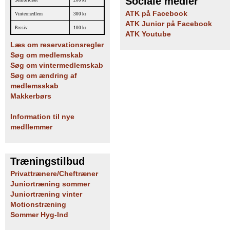
Sociale medier
Senioridræt
200 kr
ATK på Facebook
Vintermedlem
300 kr
ATK Junior på Facebook
Passiv
100 kr
ATK Youtube
Læs om reservationsregler
Søg om medlemskab
Søg om vintermedlemskab
Søg om ændring af
medlemsskab
Makkerbørs
Information til nye
medllemmer
Træningstilbud
Privattrænere/Cheftræner
Juniortræning sommer
Juniortræning vinter
Motionstræning
Sommer Hyg-Ind