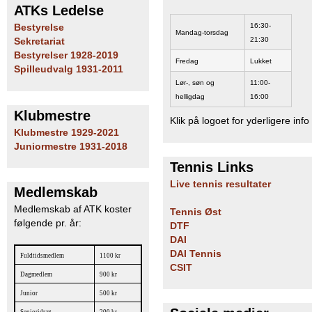
ATKs Ledelse
b
16:30-
Bestyrelse
Mandag-torsdag
21:30
Sekretariat
Bestyrelser 1928-2019
Fredag
Lukket
Spilleudvalg 1931-2011
Lør-, søn og
11:00-
helligdag
16:00
Klubmestre
Klik på logoet for yderligere info
Klubmestre 1929-2021
Juniormestre 1931-2018
Tennis Links
Live tennis resultater
Medlemskab
Medlemskab af ATK koster
Tennis Øst
følgende pr. år:
DTF
DAI
DAI Tennis
Fuldtidsmedlem
1100 kr
CSIT
Dagmedlem
900 kr
Junior
500 kr