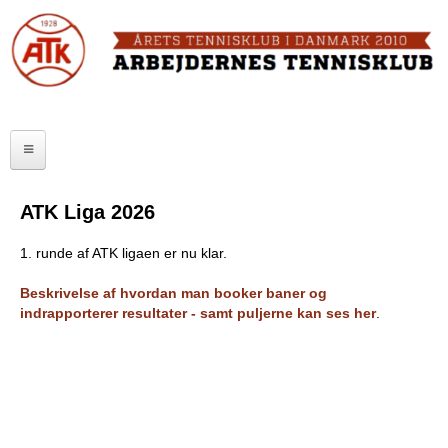
Skip
to
FORSIDE
main
content
OM ATK
A
ATK HALLEN
r
ELITE
b
ATK Liga 2026
SENIOR
e
1. runde af ATK ligaen er nu klar.
JUNIOR
j
Beskrivelse af hvordan man booker baner og
MOTIONISTER
d
indrapporterer resultater - samt puljerne kan ses her
.
TURNERINGER
e
r
RANGLISTER
n
MAKKERBØRS