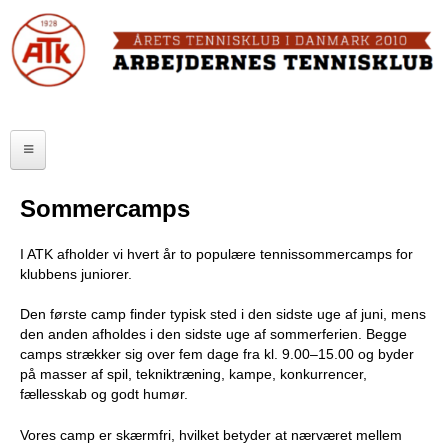
Skip
to
FORSIDE
main
content
OM ATK
A
ATK HALLEN
r
ELITE
b
Sommercamps
SENIOR
e
I ATK afholder vi hvert år to populære tennissommercamps for
JUNIOR
j
klubbens juniorer.
MOTIONISTER
d
Den første camp finder typisk sted i den sidste uge af juni, mens
den anden afholdes i den sidste uge af sommerferien. Begge
TURNERINGER
e
camps strækker sig over fem dage fra kl. 9.00–15.00 og byder
på masser af spil, tekniktræning, kampe, konkurrencer,
r
RANGLISTER
fællesskab og godt humør.
n
MAKKERBØRS
Vores camp er skærmfri, hvilket betyder at nærværet mellem