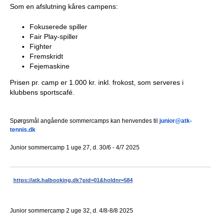
Som en afslutning kåres campens:
b
Fokuserede spiller
Fair Play-spiller
Fighter
Fremskridt
Fejemaskine
Prisen pr. camp er 1.000 kr. inkl. frokost, som serveres i
klubbens sportscafé.
Spørgsmål angående sommercamps kan henvendes til
junior@atk-
tennis.dk
Junior sommercamp 1 uge 27, d. 30/6 - 4/7 2025
https://atk.halbooking.dk?pid=
01&holdnr=584
Junior sommercamp 2 uge 32, d. 4/8-8/8 2025