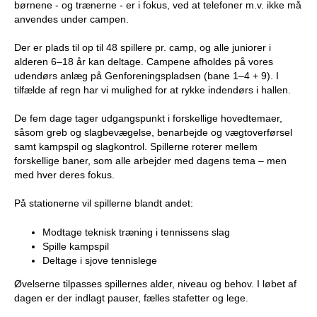
børnene - og trænerne - er i fokus, ved at telefoner m.v. ikke må
e
anvendes under campen.
PADEL I ATK
s
Der er plads til op til 48 spillere pr. camp, og alle juniorer i
alderen 6–18 år kan deltage. Campene afholdes på vores
T
udendørs anlæg på Genforeningspladsen (bane 1–4 + 9). I
tilfælde af regn har vi mulighed for at rykke indendørs i hallen.
e
De fem dage tager udgangspunkt i forskellige hovedtemaer,
n
såsom greb og slagbevægelse, benarbejde og vægtoverførsel
samt kampspil og slagkontrol. Spillerne roterer mellem
n
forskellige baner, som alle arbejder med dagens tema – men
med hver deres fokus.
i
På stationerne vil spillerne blandt andet:
s
Modtage teknisk træning i tennissens slag
K
Spille kampspil
Deltage i sjove tennislege
l
Øvelserne tilpasses spillernes alder, niveau og behov. I løbet af
dagen er der indlagt pauser, fælles stafetter og lege.
u