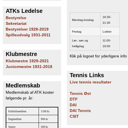
ATKs Ledelse
16:30-
Bestyrelse
Mandag-torsdag
21:30
Sekretariat
Bestyrelser 1928-2019
Fredag
Lukket
Spilleudvalg 1931-2011
Lør-, søn og
11:00-
helligdag
16:00
Klubmestre
Klik på logoet for yderligere info
Klubmestre 1929-2021
Juniormestre 1931-2018
Tennis Links
Live tennis resultater
Medlemskab
Medlemskab af ATK koster
Tennis Øst
følgende pr. år:
DTF
DAI
DAI Tennis
Fuldtidsmedlem
1100 kr
CSIT
Dagmedlem
900 kr
Junior
500 kr