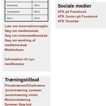
Sociale medier
Senioridræt
200 kr
ATK på Facebook
Vintermedlem
300 kr
ATK Junior på Facebook
Passiv
100 kr
ATK Youtube
Læs om reservationsregler
Søg om medlemskab
Søg om vintermedlemskab
Søg om ændring af
medlemsskab
Makkerbørs
Information til nye
medllemmer
Træningstilbud
Privattrænere/Cheftræner
Juniortræning sommer
Juniortræning vinter
Motionstræning
Sommer Hyg-Ind