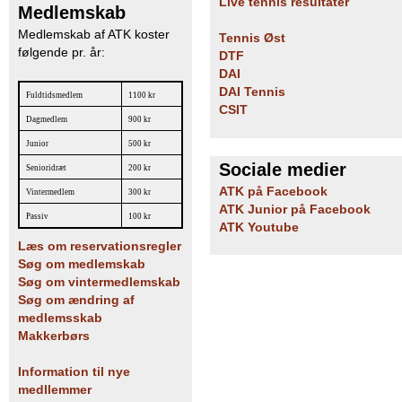
Live tennis resultater
Medlemskab
b
Medlemskab af ATK koster
Tennis Øst
følgende pr. år:
DTF
DAI
DAI Tennis
Fuldtidsmedlem
1100 kr
CSIT
Dagmedlem
900 kr
Junior
500 kr
Sociale medier
Senioridræt
200 kr
ATK på Facebook
Vintermedlem
300 kr
ATK Junior på Facebook
Passiv
100 kr
ATK Youtube
Læs om reservationsregler
Søg om medlemskab
Søg om vintermedlemskab
Søg om ændring af
medlemsskab
Makkerbørs
Information til nye
medllemmer