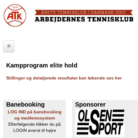
Skip
to
FORSIDE
main
content
OM ATK
A
ATK HALLEN
r
ELITE
b
Kampprogram elite hold
SENIOR
e
Stillinger og detaljerede resultater kan løbende ses her
JUNIOR
j
MOTIONISTER
d
Banebooking
Sponsorer
TURNERINGER
e
LOG IND på banebooking
og medlemssystem
r
RANGLISTER
Efterfølgende klikker du på
LOGIN øverst til højre
n
MAKKERBØRS