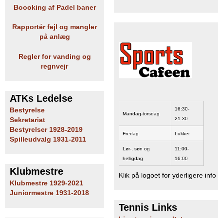
Boooking af Padel baner
e
PADEL I ATK
Rapportér fejl og mangler
s
på anlæg
T
Regler for vanding og
regnvejr
e
n
ATKs Ledelse
n
16:30-
Bestyrelse
Mandag-torsdag
21:30
Sekretariat
i
Bestyrelser 1928-2019
Fredag
Lukket
Spilleudvalg 1931-2011
s
Lør-, søn og
11:00-
helligdag
16:00
K
Klubmestre
Klik på logoet for yderligere info
Klubmestre 1929-2021
l
Juniormestre 1931-2018
Tennis Links
u