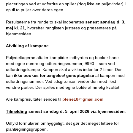
placeringen ved at udfordre en spiller (dog ikke en puljevinder) i
b
op til to puljer over deres egen.
Resultaterne fra runde to skal indberettes
senest søndag d. 3.
maj kl. 21,
hvorefter ranglisten justeres og præsenteres på
hjemmesiden.
Afvikling af kampene
Puljedeltagerne aftaler kamptider indbyrdes og booker bane
med egne numre og udfordringsnummer, 9990 – som ved
udfordringskampe. Kampen skal afvikles indenfor 2 timer. Der
kan
ikke bookes forlængelse/ genoptagelse
af kampen med
udfordringsnummer. Ved tidsgrænsen vinder den med flest
vundne partier. Der spilles med egne bolde af rimelig kvalitet.
Alle kampresultater sendes til
plene18@gmail.com
Tilmelding
senest søndag d. 5. april 2026 via hjemmesiden
.
Udfyld formularen omhyggeligt, det gør det meget lettere for
planlægningsgruppen.