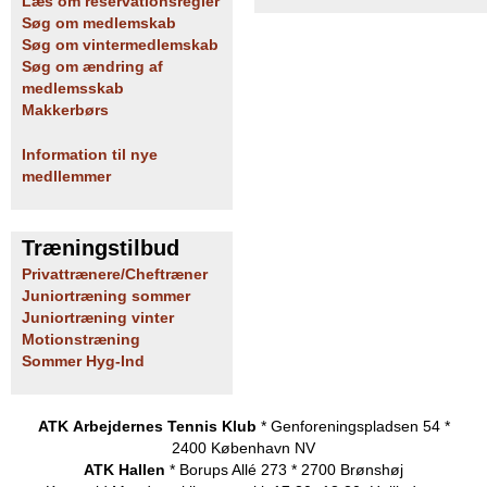
Læs om reservationsregler
Søg om medlemskab
Søg om vintermedlemskab
Søg om ændring af
medlemsskab
Makkerbørs
Information til nye
medllemmer
Træningstilbud
Privattrænere/Cheftræner
Juniortræning sommer
Juniortræning vinter
Motionstræning
Sommer Hyg-Ind
ATK Arbejdernes Tennis Klub
* Genforeningspladsen 54 *
2400 København NV
ATK Hallen
* Borups Allé 273 * 2700 Brønshøj