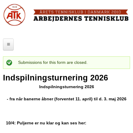
Skip
to
FORSIDE
main
content
OM ATK
A
ATK HALLEN
r
ELITE
b
Submissions for this form are closed.
SENIOR
Status
e
Indspilningsturnering 2026
message
JUNIOR
j
Indspilningsturnering 2026
MOTIONISTER
d
- fra når banerne åbner (forventet 11. april) til d. 3. maj 2026
TURNERINGER
e
r
RANGLISTER
10/4: Puljerne er nu klar og kan ses her:
n
MAKKERBØRS