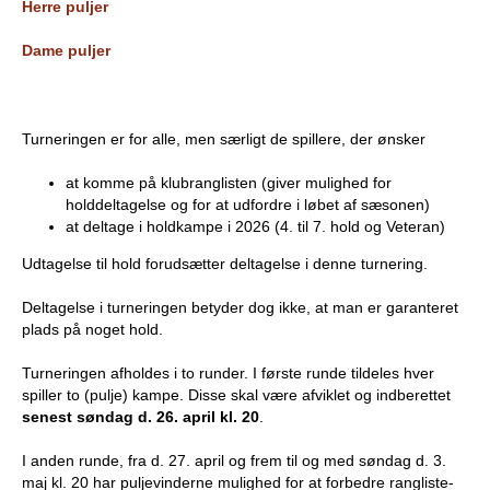
Herre puljer
e
PADEL I ATK
Dame puljer
s
T
Turneringen er for alle, men særligt de spillere, der ønsker
e
at komme på klubranglisten (giver mulighed for
n
holddeltagelse og for at udfordre i løbet af sæsonen)
at deltage i holdkampe i 2026 (4. til 7. hold og Veteran)
n
Udtagelse til hold forudsætter deltagelse i denne turnering.
i
Deltagelse i turneringen betyder dog ikke, at man er garanteret
plads på noget hold.
s
Turneringen afholdes i to runder. I første runde tildeles hver
K
spiller to (pulje) kampe. Disse skal være afviklet og indberettet
senest søndag d. 26. april kl. 20
.
l
I anden runde, fra d. 27. april og frem til og med søndag d. 3.
u
maj kl. 20 har puljevinderne mulighed for at forbedre rangliste-