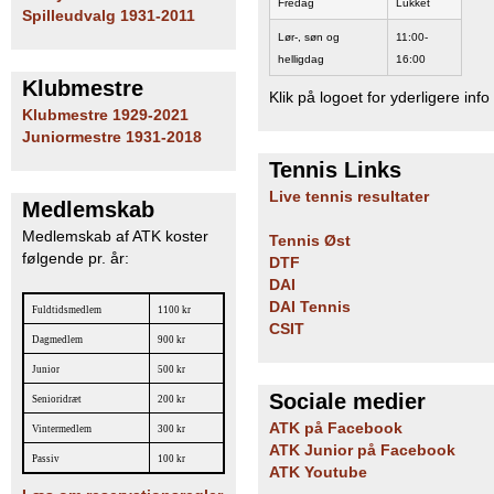
Fredag
Lukket
Spilleudvalg 1931-2011
Lør-, søn og
11:00-
helligdag
16:00
Klubmestre
Klik på logoet for yderligere info
Klubmestre 1929-2021
Juniormestre 1931-2018
Tennis Links
Live tennis resultater
Medlemskab
Medlemskab af ATK koster
Tennis Øst
følgende pr. år:
DTF
DAI
DAI Tennis
Fuldtidsmedlem
1100 kr
CSIT
Dagmedlem
900 kr
Junior
500 kr
Sociale medier
Senioridræt
200 kr
ATK på Facebook
Vintermedlem
300 kr
ATK Junior på Facebook
Passiv
100 kr
ATK Youtube