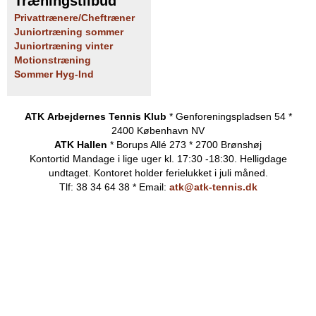
Træningstilbud
Privattrænere/Cheftræner
Juniortræning sommer
Juniortræning vinter
Motionstræning
Sommer Hyg-Ind
ATK Arbejdernes Tennis Klub
* Genforeningspladsen 54 *
2400 København NV
ATK Hallen
* Borups Allé 273 * 2700 Brønshøj
Kontortid
Mandage i lige uger kl. 17:30 -18:30. Helligdage
undtaget.
Kontoret holder ferielukket i juli måned.
Tlf: 38 34 64 38 * Email:
atk@atk-tennis.dk