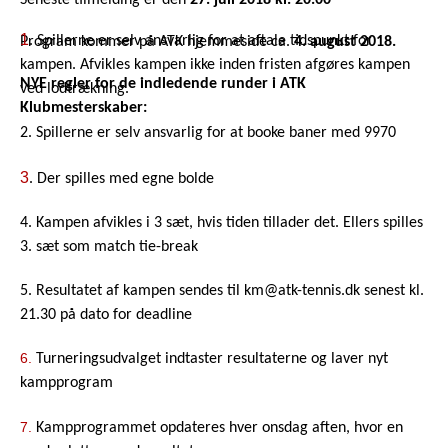
1
. Spillerne er selv ansvarlig for at aftale tidspunkt for
Program kommer på ATK hjemmeside ca.
4. august 2018.
kampen. Afvikles kampen ikke inden fristen afgøres kampen
NYE regler for de indledende runder i ATK
ved lodtrækning.
Klubmesterskaber:
​2.
Spillerne er selv ansvarlig for at booke baner med 9970
3
. Der spilles med egne bolde
4. Kampen afvikles i 3 sæt, hvis tiden tillader det. Ellers spilles
3. sæt som match tie-break
5. Resultatet af kampen sendes til
km@atk-tennis.dk
senest kl.
21.30 på dato for deadline
6
.
Turneringsudvalget indtaster resultaterne og laver nyt
kampprogram
7
.
Kampprogrammet opdateres hver onsdag aften, hvor en