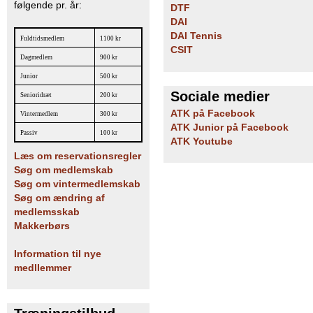
følgende pr. år:
DTF
DAI
DAI Tennis
Fuldtidsmedlem
1100 kr
CSIT
Dagmedlem
900 kr
Junior
500 kr
Sociale medier
Senioridræt
200 kr
ATK på Facebook
Vintermedlem
300 kr
ATK Junior på Facebook
Passiv
100 kr
ATK Youtube
Læs om reservationsregler
Søg om medlemskab
Søg om vintermedlemskab
Søg om ændring af
medlemsskab
Makkerbørs
Information til nye
medllemmer