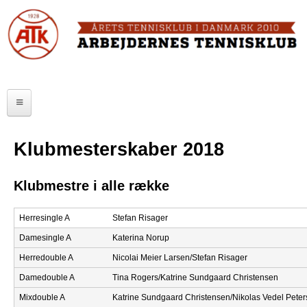
Skip
to
FORSIDE
main
content
OM ATK
A
ATK HALLEN
r
ELITE
b
Klubmesterskaber 2018
SENIOR
e
JUNIOR
Klubmestre i alle række
j
MOTIONISTER
d
Herresingle A
Stefan Risager
Damesingle A
Katerina Norup
TURNERINGER
e
Herredouble A
Nicolai Meier Larsen/Stefan Risager
r
RANGLISTER
Damedouble A
Tina Rogers/Katrine Sundgaard Christensen
n
Mixdouble A
Katrine Sundgaard Christensen/Nikolas Vedel Pete
MAKKERBØRS