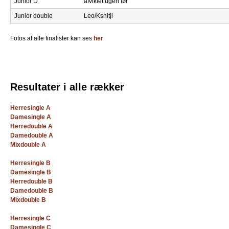
Junior D
afviklet ugen før
b
Junior double
Leo/Kshitji
Fotos af alle finalister kan ses
her
Resultater i alle rækker
Herresingle A
Damesingle A
Herredouble A
Damedouble A
Mixdouble A
Herresingle B
Damesingle B
Herredouble B
Damedouble B
Mixdouble B
Herresingle C
Damesingle C