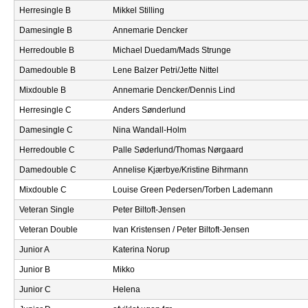
Herresingle B
Mikkel Stilling
e
PADEL I ATK
Damesingle B
Annemarie Dencker
s
Herredouble B
Michael Duedam/Mads Strunge
Damedouble B
Lene Balzer Petri/Jette Nittel
T
Mixdouble B
Annemarie Dencker/Dennis Lind
e
Herresingle C
Anders Sønderlund
n
Damesingle C
Nina Wandall-Holm
Herredouble C
Palle Søderlund/Thomas Nørgaard
n
Damedouble C
Annelise Kjærbye/Kristine Bihrmann
i
Mixdouble C
Louise Green Pedersen/Torben Lademann
s
Veteran Single
Peter Biltoft-Jensen
Veteran Double
Ivan Kristensen / Peter Biltoft-Jensen
K
Junior A
Katerina Norup
l
Junior B
Mikko
Junior C
Helena
u