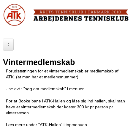
Skip
to
FORSIDE
main
content
OM ATK
A
ATK HALLEN
r
ELITE
b
Vintermedlemskab
SENIOR
e
Forudsætningen for et vintermedlemskab er medlemskab af
ATK. (at man har et medlemsnummer)
JUNIOR
j
- se evt.: "søg om medlemskab" i menuen.
MOTIONISTER
d
For at Booke bane i ATK-Hallen og låse sig ind hallen, s
kal man
TURNERINGER
e
have et vintermedlemskab der koster 300 kr pr person pr
vintersæson.
r
RANGLISTER
Læs mere
under "ATK-Hallen" i topmenuen.
n
MAKKERBØRS