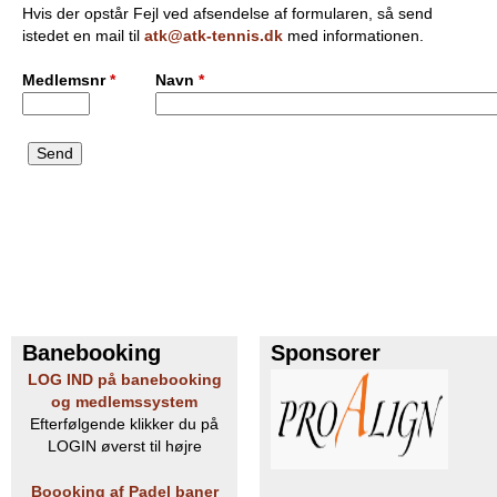
Hvis der opstår Fejl ved afsendelse af formularen, så send
e
PADEL I ATK
istedet en mail til
atk@atk-tennis.dk
med informationen.
s
Medlemsnr
*
Navn
*
T
e
n
n
i
s
Banebooking
Sponsorer
LOG IND på banebooking
K
og medlemssystem
Efterfølgende klikker du på
l
LOGIN øverst til højre
u
Boooking af Padel baner