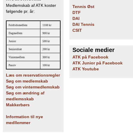
Medlemskab af ATK koster
Tennis Øst
følgende pr. år:
DTF
DAI
DAI Tennis
Fuldtidsmedlem
1100 kr
CSIT
Dagmedlem
900 kr
Junior
500 kr
Sociale medier
Senioridræt
200 kr
ATK på Facebook
Vintermedlem
300 kr
ATK Junior på Facebook
Passiv
100 kr
ATK Youtube
Læs om reservationsregler
Søg om medlemskab
Søg om vintermedlemskab
Søg om ændring af
medlemsskab
Makkerbørs
Information til nye
medllemmer