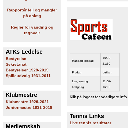
b
Rapportér fejl og mangler
på anlæg
Regler for vanding og
regnvejr
ATKs Ledelse
16:30-
Bestyrelse
Mandag-torsdag
21:30
Sekretariat
Bestyrelser 1928-2019
Fredag
Lukket
Spilleudvalg 1931-2011
Lør-, søn og
11:00-
helligdag
16:00
Klubmestre
Klik på logoet for yderligere info
Klubmestre 1929-2021
Juniormestre 1931-2018
Tennis Links
Live tennis resultater
Medlemskab