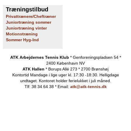
Træningstilbud
Privattrænere/Cheftræner
Juniortræning sommer
Juniortræning vinter
Motionstræning
Sommer Hyg-Ind
ATK Arbejdernes Tennis Klub
* Genforeningspladsen 54 *
2400 København NV
ATK Hallen
* Borups Allé 273 * 2700 Brønshøj
Kontortid
Mandage i lige uger kl. 17:30 -18:30. Helligdage
undtaget.
Kontoret holder ferielukket i juli måned.
Tlf: 38 34 64 38 * Email:
atk@atk-tennis.dk