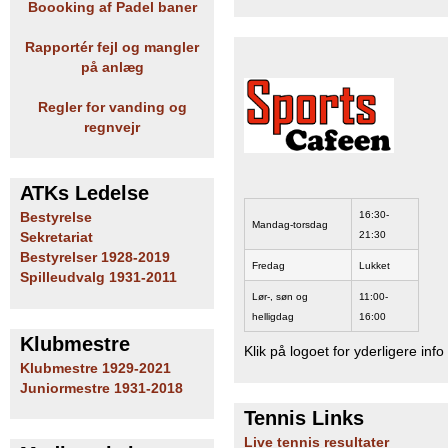
Boooking af Padel baner
b
Rapportér fejl og mangler
på anlæg
Regler for vanding og
regnvejr
ATKs Ledelse
16:30-
Bestyrelse
Mandag-torsdag
21:30
Sekretariat
Bestyrelser 1928-2019
Fredag
Lukket
Spilleudvalg 1931-2011
Lør-, søn og
11:00-
helligdag
16:00
Klubmestre
Klik på logoet for yderligere info
Klubmestre 1929-2021
Juniormestre 1931-2018
Tennis Links
Live tennis resultater