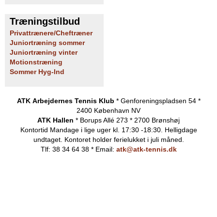
Træningstilbud
Privattrænere/Cheftræner
Juniortræning sommer
Juniortræning vinter
Motionstræning
Sommer Hyg-Ind
ATK Arbejdernes Tennis Klub
* Genforeningspladsen 54 *
2400 København NV
ATK Hallen
* Borups Allé 273 * 2700 Brønshøj
Kontortid
Mandage i lige uger kl. 17:30 -18:30. Helligdage
undtaget.
Kontoret holder ferielukket i juli måned.
Tlf: 38 34 64 38 * Email:
atk@atk-tennis.dk