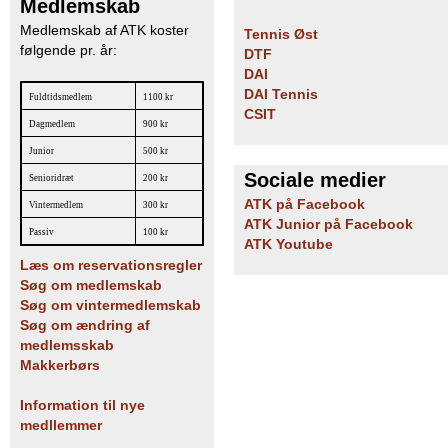
Medlemskab
Medlemskab af ATK koster
Tennis Øst
følgende pr. år:
DTF
DAI
DAI Tennis
Fuldtidsmedlem
1100 kr
CSIT
Dagmedlem
900 kr
Junior
500 kr
Sociale medier
Senioridræt
200 kr
ATK på Facebook
Vintermedlem
300 kr
ATK Junior på Facebook
Passiv
100 kr
ATK Youtube
Læs om reservationsregler
Søg om medlemskab
Søg om vintermedlemskab
Søg om ændring af
medlemsskab
Makkerbørs
Information til nye
medllemmer