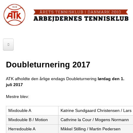
Skip
to
FORSIDE
main
content
OM ATK
A
ATK HALLEN
r
ELITE
b
Doubleturnering 2017
SENIOR
e
ATK afholdte den årlige endags Doubleturnering
lørdag den 1.
JUNIOR
j
juli 2017
MOTIONISTER
d
Mestre blev:
TURNERINGER
e
Mixdouble A
Katrine Sundgaard Christensen / Lars 
r
RANGLISTER
Mixdouble B / Motion
Cathrine la Cour / Mogens Normann
n
Herredouble A
Mikkel Stilling / Martin Pedersen
MAKKERBØRS