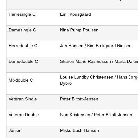
b
Herresingle C
Emil Kousgaard
Damesingle C
Nina Pump Poulsen
Herredouble C
Jan Hansen / Kim Bækgaard Nielsen
Damedouble C
Sharon Marie Rasmussen / Maria Dalu
Louise Lundby Christensen / Hans Jør
Mixdouble C
Dybro
Veteran Single
Peter Biltoft-Jensen
Veteran Double
Ivan Kristensen / Peter Biltoft-Jensen
Junior
Mikko Bach Hansen