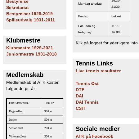
16:30-
Bestyrelse
Mandag-torsdag
21:30
Sekretariat
Bestyrelser 1928-2019
Fredag
Lukket
Spilleudvalg 1931-2011
Lør-, søn og
11:00-
helligdag
16:00
Klubmestre
Klik på logoet for yderligere info
Klubmestre 1929-2021
Juniormestre 1931-2018
Tennis Links
Live tennis resultater
Medlemskab
Medlemskab af ATK koster
Tennis Øst
følgende pr. år:
DTF
DAI
DAI Tennis
Fuldtidsmedlem
1100 kr
CSIT
Dagmedlem
900 kr
Junior
500 kr
Sociale medier
Senioridræt
200 kr
ATK på Facebook
Vintermedlem
300 kr