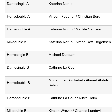
Damesingle A
Katerina Norup
e
PADEL I ATK
s
Herredouble A
Vincent Fougner / Christian Borg
T
Damedouble A
Katerina Norup / Matilde Samson
e
Mixdouble A
Katerina Norup / Simon Rex Jørgensen
n
Herresingle B
Michael Duedam
n
i
Damesingle B
Cathrine La Cour
s
Mohammed Al-Hadad / Ahmed Abdul-
Herredouble B
Sahib
K
l
Damedouble B
Cathrine La Cour / Rikke Holm
u
Mixdouble B
Kirsten Wæver / Charles Lundqvist