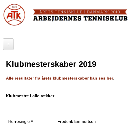
Skip
to
FORSIDE
main
content
OM ATK
A
ATK HALLEN
r
ELITE
b
Klubmesterskaber 2019
SENIOR
e
Alle resultater fra årets klubmesterskaber kan ses her
.
JUNIOR
j
MOTIONISTER
d
Klubmestre i alle rækker
TURNERINGER
e
r
RANGLISTER
Herresingle A
Frederik Emmertsen
n
MAKKERBØRS