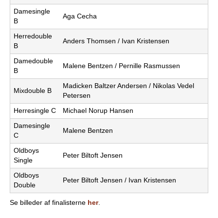
Damesingle
e
PADEL I ATK
Aga Cecha
B
s
Herredouble
Anders Thomsen / Ivan Kristensen
B
T
Damedouble
Malene Bentzen / Pernille Rasmussen
e
B
Madicken Baltzer Andersen / Nikolas Vedel
n
Mixdouble B
Petersen
n
Herresingle C
Michael Norup Hansen
Damesingle
i
Malene Bentzen
C
s
Oldboys
Peter Biltoft Jensen
Single
K
Oldboys
Peter Biltoft Jensen / Ivan Kristensen
Double
l
Se billeder af finalisterne
her
.
u