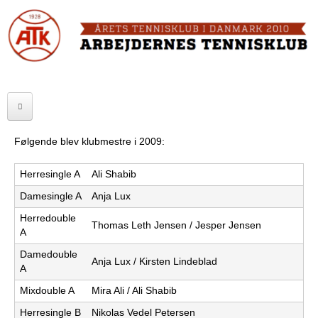
Skip
to
FORSIDE
main
content
OM ATK
A
ATK HALLEN
r
ELITE
b
Følgende blev klubmestre i 2009:
SENIOR
e
Herresingle A
Ali Shabib
JUNIOR
j
Damesingle A
Anja Lux
Herredouble
MOTIONISTER
d
Thomas Leth Jensen / Jesper Jensen
A
TURNERINGER
e
Damedouble
Anja Lux / Kirsten Lindeblad
A
r
RANGLISTER
Mixdouble A
Mira Ali / Ali Shabib
n
MAKKERBØRS
Herresingle B
Nikolas Vedel Petersen