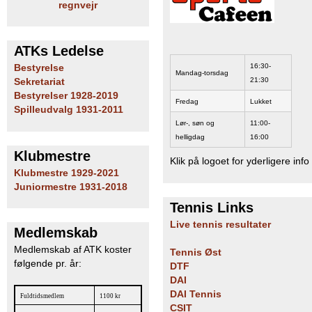
regnvejr
ATKs Ledelse
16:30-
Bestyrelse
Mandag-torsdag
21:30
Sekretariat
Bestyrelser 1928-2019
Fredag
Lukket
Spilleudvalg 1931-2011
Lør-, søn og
11:00-
helligdag
16:00
Klubmestre
Klik på logoet for yderligere info
Klubmestre 1929-2021
Juniormestre 1931-2018
Tennis Links
Live tennis resultater
Medlemskab
Medlemskab af ATK koster
Tennis Øst
følgende pr. år:
DTF
DAI
DAI Tennis
Fuldtidsmedlem
1100 kr
CSIT