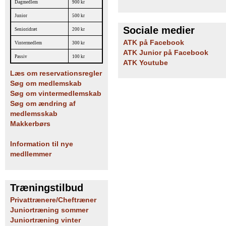
Dagmedlem
900 kr
Junior
500 kr
Sociale medier
Senioridræt
200 kr
ATK på Facebook
Vintermedlem
300 kr
ATK Junior på Facebook
Passiv
100 kr
ATK Youtube
Læs om reservationsregler
Søg om medlemskab
Søg om vintermedlemskab
Søg om ændring af
medlemsskab
Makkerbørs
Information til nye
medllemmer
Træningstilbud
Privattrænere/Cheftræner
Juniortræning sommer
Juniortræning vinter