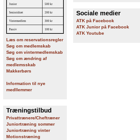
Junior
500 kr
Sociale medier
Senioridræt
200 kr
ATK på Facebook
Vintermedlem
300 kr
ATK Junior på Facebook
Passiv
100 kr
ATK Youtube
Læs om reservationsregler
Søg om medlemskab
Søg om vintermedlemskab
Søg om ændring af
medlemsskab
Makkerbørs
Information til nye
medllemmer
Træningstilbud
Privattrænere/Cheftræner
Juniortræning sommer
Juniortræning vinter
Motionstræning