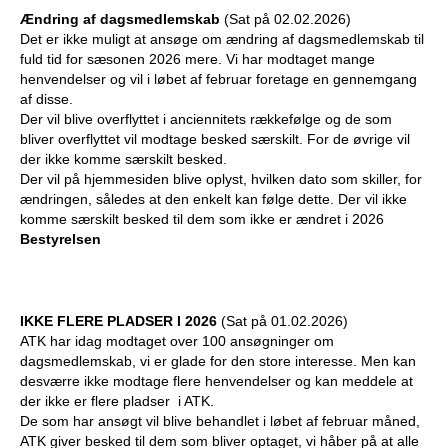
Ændring af dagsmedlemskab
(Sat på 02.02.2026)
Det er ikke muligt at ansøge om ændring af dagsmedlemskab til
fuld tid for sæsonen 2026 mere. Vi har modtaget mange
henvendelser og vil i løbet af februar foretage en gennemgang
af disse.
Der vil blive overflyttet i anciennitets rækkefølge og de som
bliver overflyttet vil modtage besked særskilt. For de øvrige vil
der ikke komme særskilt besked.
Der vil på hjemmesiden blive oplyst, hvilken dato som skiller, for
ændringen, således at den enkelt kan følge dette. Der vil ikke
komme særskilt besked til dem som ikke er ændret i 2026
Bestyrelsen
IKKE FLERE PLADSER I 2026
(Sat på 01.02.2026)
ATK har idag modtaget over 100 ansøgninger om
dagsmedlemskab, vi er glade for den store interesse. Men kan
desværre ikke modtage flere henvendelser og kan meddele at
der ikke er flere pladser i ATK.
De som har ansøgt vil blive behandlet i løbet af februar måned,
ATK giver besked til dem som bliver optaget, vi håber på at alle