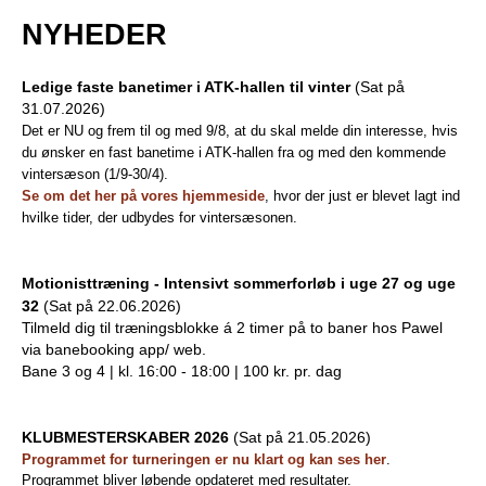
e
NYHEDER
PADEL I ATK
s
Ledige faste banetimer i ATK-hallen til vinter
(Sat på
31.07.2026)
T
Det er NU og frem til og med 9/8, at du skal melde din interesse, hvis
du ønsker en fast banetime i ATK-hallen fra og med den kommende
e
vintersæson (1/9-30/4).
Se om det her på vores hjemmeside
, hvor der just er blevet lagt ind
n
hvilke tider, der udbydes for vintersæsonen.
n
Motionisttræning - Intensivt sommerforløb i uge 27 og uge
i
32
(Sat på 22.06.2026)
Tilmeld dig til træningsblokke á 2 timer på to baner hos Pawel
s
via banebooking app/ web.
Bane 3 og 4 | kl. 16:00 - 18:00 | 100 kr. pr. dag
K
l
KLUBMESTERSKABER 2026
(Sat på 21.05.2026)
Programmet for turneringen er nu klart og kan ses her
.
u
Programmet bliver løbende opdateret med resultater.