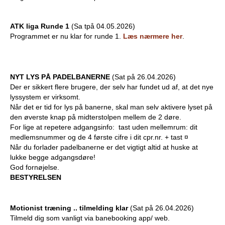
b
ATK liga Runde 1
(Sa tpå 04.05.2026)
Programmet er nu klar for runde 1.
Læs nærmere her
.
NYT LYS PÅ PADELBANERNE
(Sat på 26.04.2026)
Der er sikkert flere brugere, der selv har fundet ud af, at det nye
lyssystem er virksomt.
Når det er tid for lys på banerne, skal man selv aktivere lyset på
den øverste knap på midterstolpen mellem de 2 døre.
For lige at repetere adgangsinfo: tast uden mellemrum: dit
medlemsnummer og de 4 første cifre i dit cpr.nr. + tast ¤
Når du forlader padelbanerne er det vigtigt altid at huske at
lukke begge adgangsdøre!
God fornøjelse.
BESTYRELSEN
Motionist træning .. tilmelding klar
(Sat på 26.04.2026)
Tilmeld dig som vanligt via banebooking app/ web.