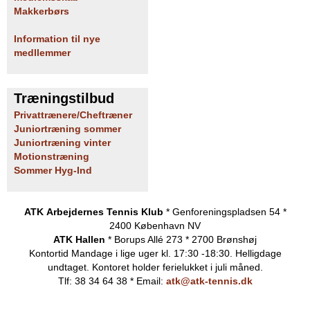
Makkerbørs
Information til nye
medllemmer
Træningstilbud
Privattrænere/Cheftræner
Juniortræning sommer
Juniortræning vinter
Motionstræning
Sommer Hyg-Ind
ATK Arbejdernes Tennis Klub
* Genforeningspladsen 54 *
2400 København NV
ATK Hallen
* Borups Allé 273 * 2700 Brønshøj
Kontortid
Mandage i lige uger kl. 17:30 -18:30. Helligdage
undtaget.
Kontoret holder ferielukket i juli måned.
Tlf: 38 34 64 38 * Email:
atk@atk-tennis.dk