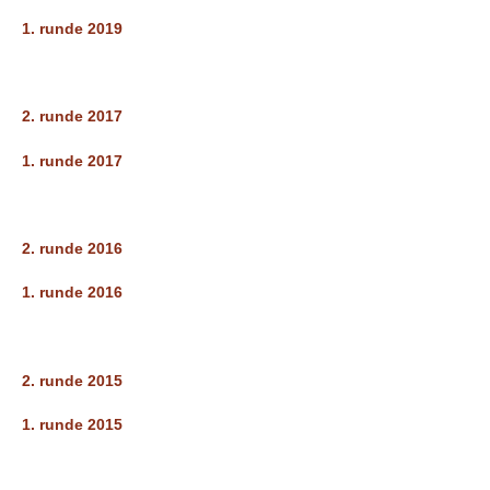
e
1. runde 2019
PADEL I ATK
s
T
2. runde 2017
e
1. runde 2017
n
n
2. runde 2016
i
1. runde 2016
s
K
2. runde 2015
l
1. runde 2015
u