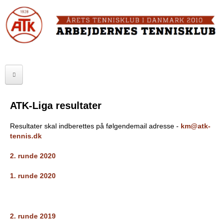
Skip
to
FORSIDE
main
content
OM ATK
A
ATK HALLEN
r
ELITE
b
ATK-Liga resultater
SENIOR
e
Resultater skal indberettes på følgendemail adresse -
km@atk-
JUNIOR
j
tennis.dk
MOTIONISTER
d
2. runde 2020
TURNERINGER
e
1. runde 2020
r
RANGLISTER
n
2. runde 2019
MAKKERBØRS