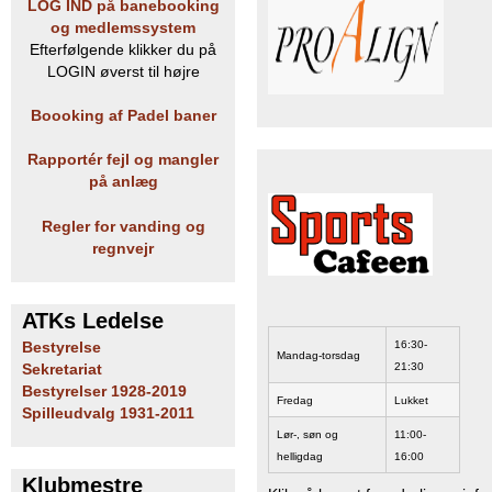
LOG IND på banebooking
og medlemssystem
Efterfølgende klikker du på
LOGIN øverst til højre
Boooking af Padel baner
Rapportér fejl og mangler
på anlæg
Regler for vanding og
regnvejr
ATKs Ledelse
16:30-
Bestyrelse
Mandag-torsdag
21:30
Sekretariat
Bestyrelser 1928-2019
Fredag
Lukket
Spilleudvalg 1931-2011
Lør-, søn og
11:00-
helligdag
16:00
Klubmestre