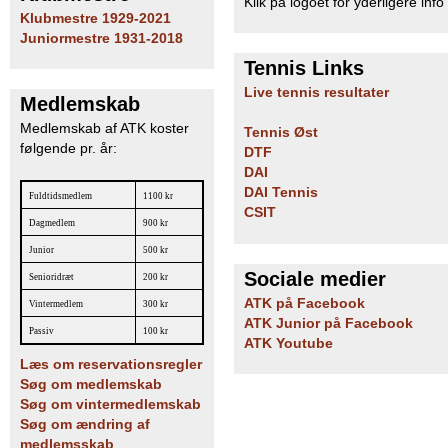
Klik på logoet for yderligere info
Klubmestre 1929-2021
Juniormestre 1931-2018
Tennis Links
Live tennis resultater
Medlemskab
Medlemskab af ATK koster
Tennis Øst
følgende pr. år:
DTF
DAI
DAI Tennis
Fuldtidsmedlem
1100 kr
CSIT
Dagmedlem
900 kr
Junior
500 kr
Sociale medier
Senioridræt
200 kr
ATK på Facebook
Vintermedlem
300 kr
ATK Junior på Facebook
Passiv
100 kr
ATK Youtube
Læs om reservationsregler
Søg om medlemskab
Søg om vintermedlemskab
Søg om ændring af
medlemsskab