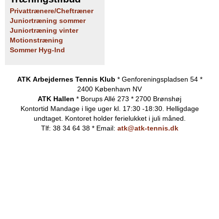
Privattrænere/Cheftræner
Juniortræning sommer
Juniortræning vinter
Motionstræning
Sommer Hyg-Ind
ATK Arbejdernes Tennis Klub
* Genforeningspladsen 54 *
2400 København NV
ATK Hallen
* Borups Allé 273 * 2700 Brønshøj
Kontortid
Mandage i lige uger kl. 17:30 -18:30. Helligdage
undtaget.
Kontoret holder ferielukket i juli måned.
Tlf: 38 34 64 38 * Email:
atk@atk-tennis.dk