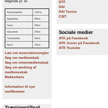
følgende pr. år:
DTF
DAI
DAI Tennis
Fuldtidsmedlem
1100 kr
CSIT
Dagmedlem
900 kr
Junior
500 kr
Sociale medier
Senioridræt
200 kr
ATK på Facebook
Vintermedlem
300 kr
ATK Junior på Facebook
Passiv
100 kr
ATK Youtube
Læs om reservationsregler
Søg om medlemskab
Søg om vintermedlemskab
Søg om ændring af
medlemsskab
Makkerbørs
Information til nye
medllemmer
Træningstilbud