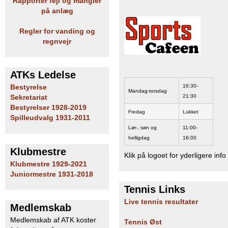
Rapportér fejl og mangler
b
på anlæg
Regler for vanding og
regnvejr
ATKs Ledelse
16:30-
Bestyrelse
Mandag-torsdag
21:30
Sekretariat
Bestyrelser 1928-2019
Fredag
Lukket
Spilleudvalg 1931-2011
Lør-, søn og
11:00-
helligdag
16:00
Klubmestre
Klik på logoet for yderligere info
Klubmestre 1929-2021
Juniormestre 1931-2018
Tennis Links
Live tennis resultater
Medlemskab
Medlemskab af ATK koster
Tennis Øst