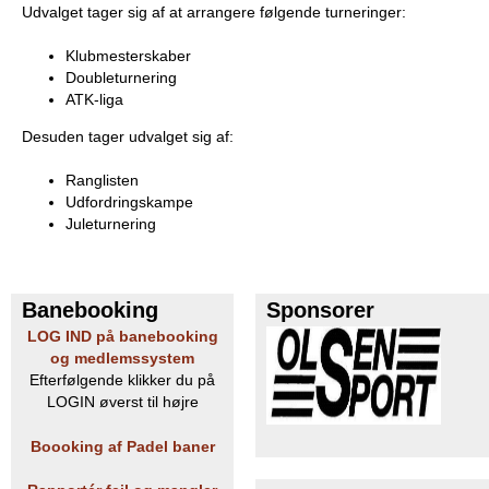
Udvalget tager sig af at arrangere følgende turneringer:
e
PADEL I ATK
Klubmesterskaber
s
Doubleturnering
ATK-liga
T
Desuden tager udvalget sig af:
e
Ranglisten
n
Udfordringskampe
Juleturnering
n
i
Banebooking
Sponsorer
s
LOG IND på banebooking
og medlemssystem
K
Efterfølgende klikker du på
LOGIN øverst til højre
l
Boooking af Padel baner
u