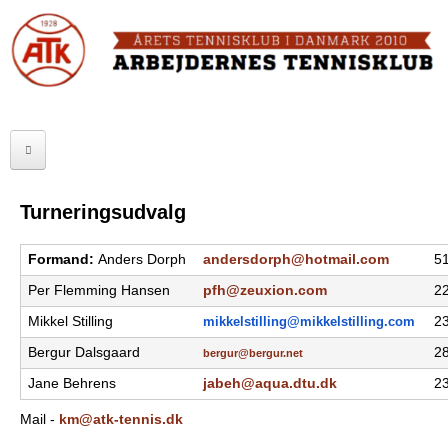
Skip
to
FORSIDE
main
content
OM ATK
A
ATK HALLEN
r
ELITE
b
Turneringsudvalg
SENIOR
e
Formand:
Anders Dorph
andersdorph@hotmail.com
51
JUNIOR
j
Per Flemming Hansen
pfh@zeuxion.com
22
MOTIONISTER
d
Mikkel Stilling
mikkelstilling@mikkelstilling.
com
23
TURNERINGER
Bergur Dalsgaard
28
e
bergur@bergur.net
Jane Behrens
jabeh@aqua.dtu.dk
23
r
RANGLISTER
Mail -
km@atk-tennis.dk
n
MAKKERBØRS