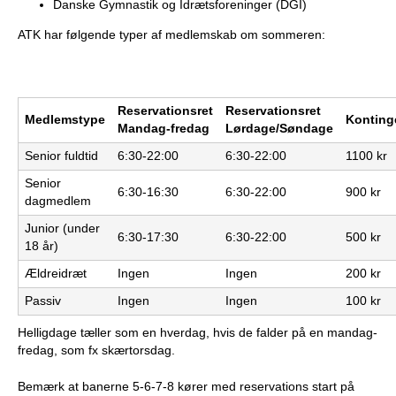
Danske Gymnastik og Idrætsforeninger (DGI)
e
PADEL I ATK
ATK har følgende typer af medlemskab om sommeren:
s
T
Reservationsret
Reservationsret
Medlemstype
Konting
e
Mandag-fredag
Lørdage/Søndage
Senior fuldtid
6:30-22:00
6:30-22:00
1100 kr
n
Senior
6:30-16:30
6:30-22:00
900 kr
n
dagmedlem
Junior (under
i
6:30-17:30
6:30-22:00
500 kr
18 år)
s
Ældreidræt
Ingen
Ingen
200 kr
Passiv
Ingen
Ingen
100 kr
K
Helligdage tæller som en hverdag, hvis de falder på en mandag-
l
fredag, som fx skærtorsdag.
u
Bemærk at banerne 5-6-7-8 kører med reservations start på