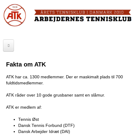
Skip
to
FORSIDE
main
content
OM ATK
A
ATK HALLEN
r
ELITE
b
Fakta om ATK
SENIOR
e
ATK har ca. 1300 medlemmer. Der er maskimalt plads til 700
JUNIOR
j
fuldtidsmedlemmer.
MOTIONISTER
d
ATK råder over 10 gode grusbaner samt en slåmur.
TURNERINGER
e
ATK er medlem af:
r
RANGLISTER
Tennis Øst
Dansk Tennis Forbund (DTF)
n
Dansk Arbejder Idræt (DAI)
MAKKERBØRS