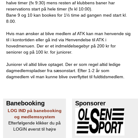
halve timer (fx 9:30) mens resten af klubbens baner har
b
reservations start på hele timer (fx kl 10:00).
Bane 9 og 10 kan bookes for 1½ time ad gangen med start kl.
8.00.
Hvis man ønsker at blive medlem af ATK kan man henvende sig
til i kontortiden eller gå ind via Henvendelse til ATK i
hovedmenuen. Der er et indmeldelsegebyr på 200 kr for
seniorer og på 100 kr. for juniorer.
Juniorer vil altid blive optaget. Der er som regel altid ledige
dagmedlemspladser fra sæsonstart. Efter 1-2 år som
dagmedlem vil man kunne blive overflyttet til fuldtidsmedlem.
Banebooking
Sponsorer
LOG IND på banebooking
og medlemssystem
Efterfølgende klikker du på
LOGIN øverst til højre