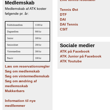
Medlemskab
Medlemskab af ATK koster
Tennis Øst
følgende pr. år:
DTF
DAI
DAI Tennis
Fuldtidsmedlem
1100 kr
CSIT
Dagmedlem
900 kr
Junior
500 kr
Sociale medier
Senioridræt
200 kr
ATK på Facebook
Vintermedlem
300 kr
ATK Junior på Facebook
Passiv
100 kr
ATK Youtube
Læs om reservationsregler
Søg om medlemskab
Søg om vintermedlemskab
Søg om ændring af
medlemsskab
Makkerbørs
Information til nye
medllemmer