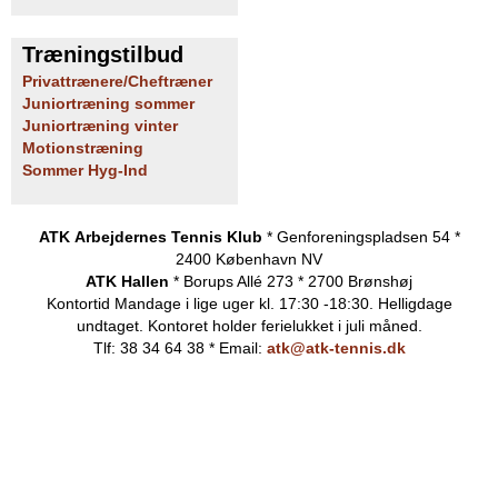
Træningstilbud
Privattrænere/Cheftræner
Juniortræning sommer
Juniortræning vinter
Motionstræning
Sommer Hyg-Ind
ATK Arbejdernes Tennis Klub
* Genforeningspladsen 54 *
2400 København NV
ATK Hallen
* Borups Allé 273 * 2700 Brønshøj
Kontortid
Mandage i lige uger kl. 17:30 -18:30. Helligdage
undtaget.
Kontoret holder ferielukket i juli måned.
Tlf: 38 34 64 38 * Email:
atk@atk-tennis.dk