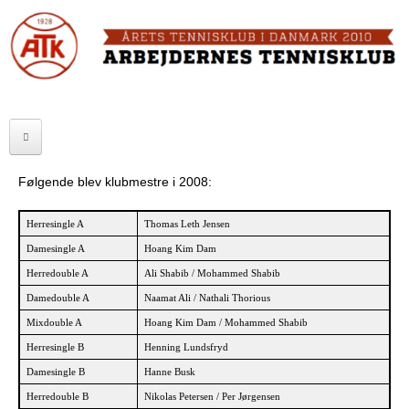
Skip
to
FORSIDE
main
content
OM ATK
A
ATK HALLEN
r
ELITE
b
Følgende blev klubmestre i 2008:
SENIOR
e
Herresingle A
Thomas Leth Jensen
JUNIOR
j
Damesingle A
Hoang Kim Dam
Herredouble A
Ali Shabib / Mohammed Shabib
MOTIONISTER
d
Damedouble A
Naamat Ali / Nathali Thorious
TURNERINGER
e
Mixdouble A
Hoang Kim Dam / Mohammed Shabib
Herresingle B
Henning Lundsfryd
r
RANGLISTER
Damesingle B
Hanne Busk
n
MAKKERBØRS
Herredouble B
Nikolas Petersen / Per Jørgensen