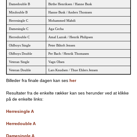
Damedouble B
Birthe Henriksen / Hanne Busk
e
PADEL I ATK
Mixdouble B
Hanne Busk / Anders Thomsen
s
Herresingle C
Mohammed Mahdi
Damesingle C
Aga Cecha
T
Herredouble C
Amal Lazrak / Henrik Philipsen
e
Oldboys Single
Peter Biltoft Jensen
Oldboys Double
Per Bach / Henrik Thomasen
n
Veteran Single
Vagn Olsen
n
Veteran Double
Lars Knudsen / Thue Ehlers Jensen
Billeder fra finale dagen kan ses
her
i
Resultater fra de enkelte rækker kan ses herunder ved at klikke
s
på de enkelte links:
K
Herresingle A
l
Herredouble A
u
Damesingle A