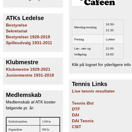
ATKs Ledelse
16:30-
Bestyrelse
Mandag-torsdag
21:30
Sekretariat
Bestyrelser 1928-2019
Fredag
Lukket
Spilleudvalg 1931-2011
Lør-, søn og
11:00-
helligdag
16:00
Klubmestre
Klik på logoet for yderligere info
Klubmestre 1929-2021
Juniormestre 1931-2018
Tennis Links
Live tennis resultater
Medlemskab
Medlemskab af ATK koster
Tennis Øst
følgende pr. år:
DTF
DAI
DAI Tennis
Fuldtidsmedlem
1100 kr
CSIT
Dagmedlem
900 kr