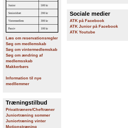
Junior
500 kr
Sociale medier
Senioridræt
200 kr
ATK på Facebook
Vintermedlem
300 kr
ATK Junior på Facebook
Passiv
100 kr
ATK Youtube
Læs om reservationsregler
Søg om medlemskab
Søg om vintermedlemskab
Søg om ændring af
medlemsskab
Makkerbørs
Information til nye
medllemmer
Træningstilbud
Privattrænere/Cheftræner
Juniortræning sommer
Juniortræning vinter
Motionstræning